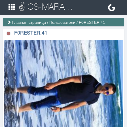
✌ CS-MAFIA.RU ✌ Игровые сервера Counter Strike 1.6
Главная страница
/
Пользователи
/
F0RESTER.41
F0RESTER.41