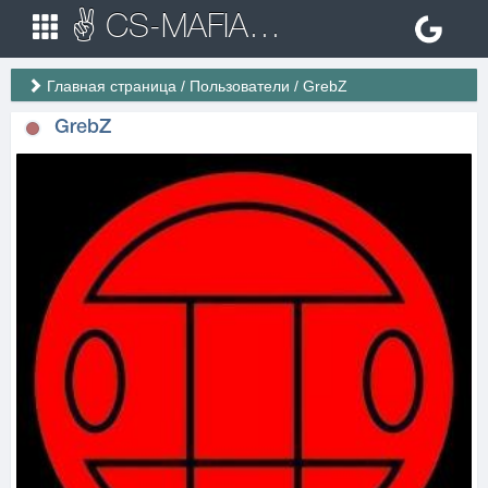
✌ CS-MAFIA.RU ✌ Игровые сервера Counter Strike 1.6
Главная страница
/
Пользователи
/
GrebZ
GrebZ