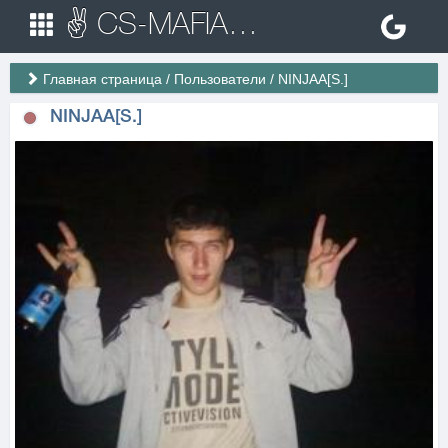
✌ CS-MAFIA.RU ✌ Игровые сервера Counter Strike 1.6
Главная страница
/
Пользователи
/
NINJAA[S.]
NINJAA[S.]