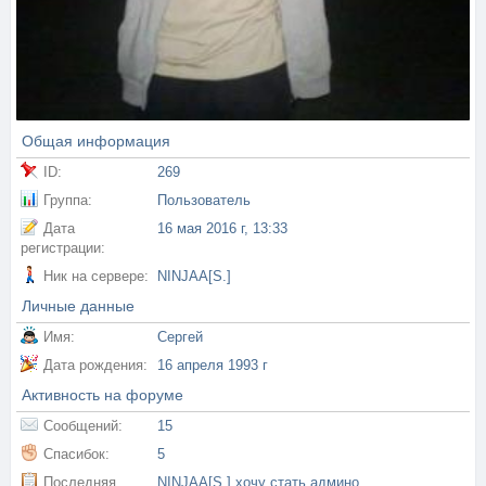
Общая информация
ID:
269
Группа:
Пользователь
Дата
16 мая 2016 г, 13:33
регистрации:
Ник на сервере:
NINJAA[S.]
Личные данные
Имя:
Сергей
Дата рождения:
16 апреля 1993 г
Активность на форуме
Сообщений:
15
Спасибок:
5
Последняя
NINJAA[S.] хочу стать админом помогать друзьям на сервере и т.п