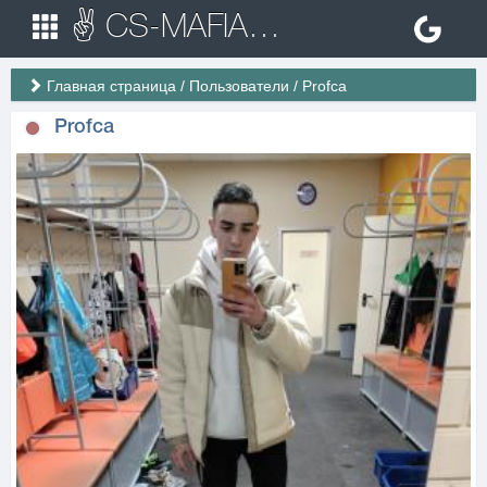
✌ CS-MAFIA.RU ✌ Игровые сервера Counter Strike 1.6
Главная страница
/
Пользователи
/
Profca
Profca