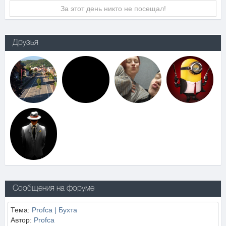
За этот день никто не посещал!
Друзья
Сообщения на форуме
Тема:
Profca | Бухта
Автор:
Profca