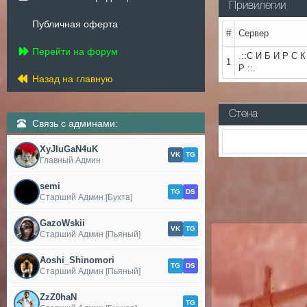
Привилегии
Публичная оферта
#
Сервер
Перейти на форум
.::С И Б И Р С К
1
Р ::.
Назад на главную
Стена
Связь с админами:
XyJIuGaN4uK
VK
TG
Главный Админ
semi
TG
DS
Старший Админ [Бухта]
GazoWskii
VK
TG
Старший Админ [Пьяный]
Aoshi_Shinomori
TG
DS
Старший Админ [Пьяный]
ZzZ0haN
TG