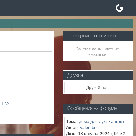
Последние посетители
За этот день никто не
посещал!
Друзья
Друзей нет
 1.6?
Сообщения на форуме
Тема:
демо для луки чангреты и томаса шелби
Автор:
valembo
Дата: 18 августа 2024 г, 04:52