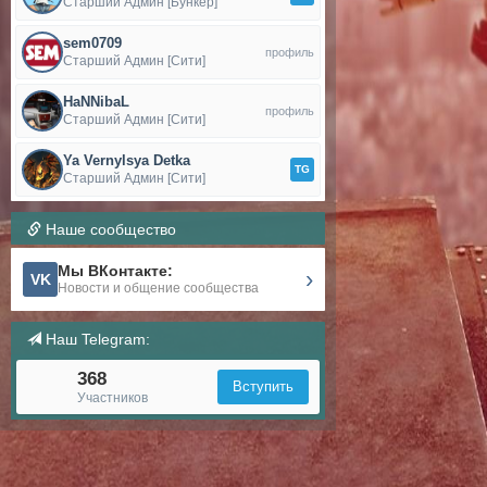
Старший Админ [Бункер]
sem0709
профиль
Старший Админ [Сити]
HaNNibaL
профиль
Старший Админ [Сити]
Ya Vernylsya Detka
TG
Старший Админ [Сити]
Наше сообщество
Мы ВКонтакте:
›
VK
Новости и общение сообщества
Наш Telegram:
368
Вступить
Участников