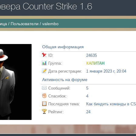
ера Counter Strike 1.6
ница
/
Пользователи
/
valembo
Общая информация
ID:
24635
Группа:
КАПИТАН
Дата регистрации:
1 января 2023 г, 20:04
Активность на форуме
Сообщений:
5
Спасибок:
4
Последняя тема:
Как биндить команды в CS
Рейтинг:
24