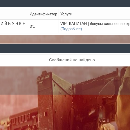
Идентификатор
Услуги
 И Й Б У Н К Е
VIP: КАПИТАН | бонусы сильнее| воск
B'1
(Подробнее)
Сообщений не найдено