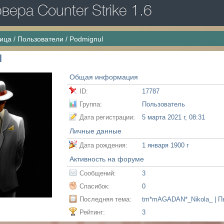
ера Counter Strike 1.6
ница
/
Пользователи
/
Podmignul
l
Общая информация
ID:
17787
Группа:
Пользователь
Дата регистрации:
5 марта 2021 г, 08:31
Личные данные
Дата рождения:
1 января 1900 г
Активность на форуме
Сообщений:
3
Спасибок:
0
Последняя тема:
tm*mAGADAN*_Nikola_ | П
Рейтинг:
3