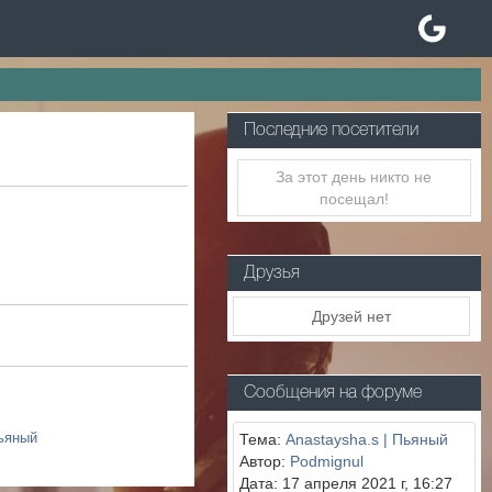
Последние посетители
За этот день никто не
посещал!
Друзья
Друзей нет
Сообщения на форуме
ьяный
Тема:
Anastaysha.s | Пьяный
Автор:
Podmignul
Дата: 17 апреля 2021 г, 16:27