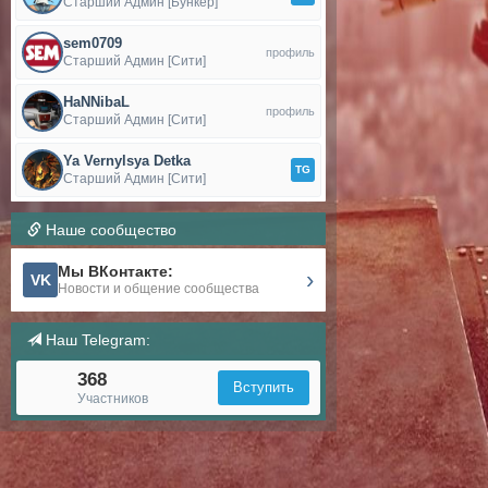
Старший Админ [Бункер]
sem0709
профиль
Старший Админ [Сити]
HaNNibaL
профиль
Старший Админ [Сити]
Ya Vernylsya Detka
TG
Старший Админ [Сити]
Наше сообщество
Мы ВКонтакте:
›
VK
Новости и общение сообщества
Наш Telegram:
368
Вступить
Участников