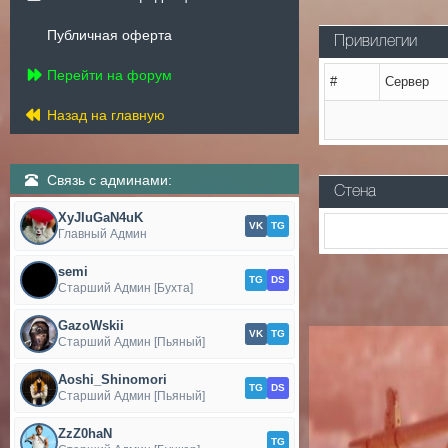
Публичная оферта
Привилегии
Перейти на форум
#
Сервер
Назад на главную
Связь с админами:
Стена
XyJIuGaN4uK
VK
TG
Главный Админ
semi
TG
DS
Старший Админ [Бухта]
GazoWskii
VK
TG
Старший Админ [Пьяный]
Aoshi_Shinomori
TG
DS
Старший Админ [Пьяный]
ZzZ0haN
TG