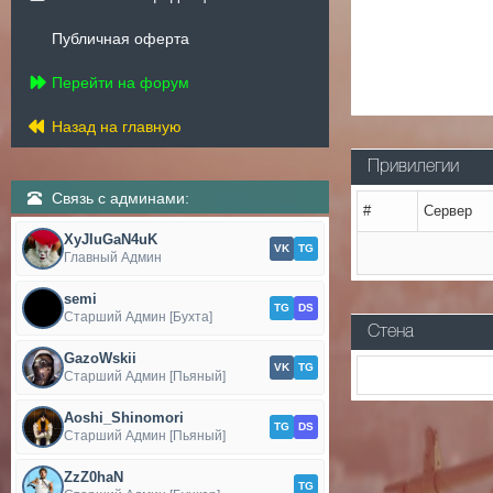
Публичная оферта
Перейти на форум
Назад на главную
Привилегии
Связь с админами:
#
Сервер
XyJIuGaN4uK
VK
TG
Главный Админ
semi
TG
DS
Старший Админ [Бухта]
Стена
GazoWskii
VK
TG
Старший Админ [Пьяный]
Aoshi_Shinomori
TG
DS
Старший Админ [Пьяный]
ZzZ0haN
TG