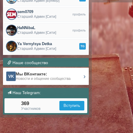
Старший Админ [Бункер]
sem0709
профиль
Старший Админ [Сити]
HaNNibaL
профиль
Старший Админ [Сити]
Ya Vernylsya Detka
TG
Старший Админ [Сити]
Наше сообщество
Мы ВКонтакте:
›
VK
Новости и общение сообщества
Наш Telegram:
369
Вступить
Участников