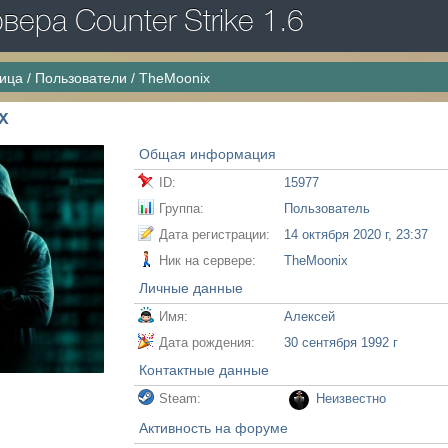
ера Counter Strike 1.6
ница
/
Пользователи
/
TheMoonix
x
Общая информация
ID:
15977
Группа:
Пользователь
Дата регистрации:
14 октября 2020 г, 23:37
Ник на сервере:
TheMoonix
Личные данные
Имя:
Алексей
Дата рождения:
30 сентября 1992 г
Контактные данные
Steam:
Неизвестно
Активность на форуме