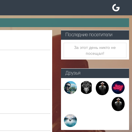
Последние посетители
За этот день никто не
посещал!
Друзья