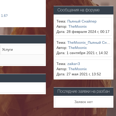
Сообщения на форуме
 1.6?
Тема:
Пьяный Снайпер
Автор:
TheMoonix
Дата: 28 февраля 2024 г, 00:17
Тема:
TheMoonix_Пьяный Снайпер
Автор:
TheMoonix
Услуги
Дата: 1 сентября 2021 г, 14:32
Тема:
zaika<3
Автор:
TheMoonix
Дата: 27 мая 2021 г, 13:52
Последние заявки на разбан
Заявок нет