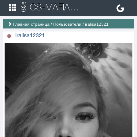
✌ CS-MAFIA.RU ✌ Игровые сервера Counter Strike 1.6
Главная страница
/
Пользователи
/
iralisa12321
iralisa12321