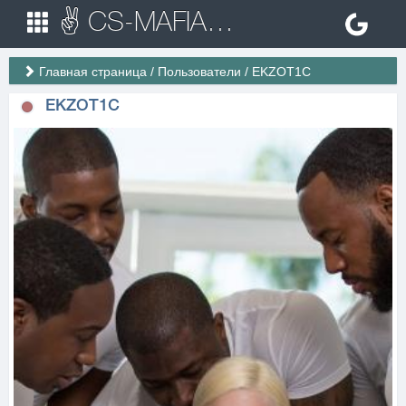
✌ CS-MAFIA.RU ✌ Игровые сервера Counter Strike 1.6
Главная страница
/
Пользователи
/
EKZOT1C
EKZOT1C