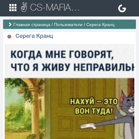
✌ CS-MAFIA.RU ✌ Игровые сервера Counter Strike 1.6
Главная страница
/
Пользователи
/
Серега Кранц
Серега Кранц