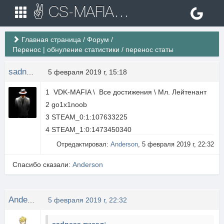
✌ CS-MAFIA.RU ✌ Игровые сервера Counter Strike 1.6
Главная страница
/
Форум
/
Перенос | обнуление статистики
/
перенос статы
sadness
5 февраля 2019 г, 15:18
1 VDK-MAFIA \ Все достижения \ Мл. Лейтенант
2 go1x1noob
3 STEAM_0:1:107633225
4 STEAM_1:0:1473450340
Отредактировал:
Anderson
, 5 февраля 2019 г, 22:32
Спасибо сказали:
Anderson
Anderson
5 февраля 2019 г, 22:32