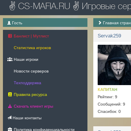
✌ CS-MAFIA.RU ✌ Игровые серв
Гость
Главная стра
Servak259
Банлист | Мутлист
Статистика игроков
Наши игроки
Новости серверов
Техподдержка
КАПИТАН
Правила ресурса
Рейтинг: 9
Сообщений: 9
Скачать клиент игры
Спасибок: 0
Наши контакты
Политика конфиденциальности