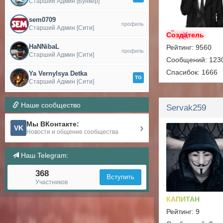
Старший Админ [Бункер]
sem0709
профиль
Старший Админ [Сити]
Создатель
HaNNibaL
Рейтинг: 9560
профиль
Старший Админ [Сити]
Сообщений: 123
Спасибок: 1666
Ya Vernylsya Detka
TG
Старший Админ [Сити]
Наше сообщество
Servak259
Мы ВКонтакте:
›
VK
Новости и общение сообщества
Наш Telegram:
368
Вступить
Участников
КАПИТАН
Рейтинг: 9