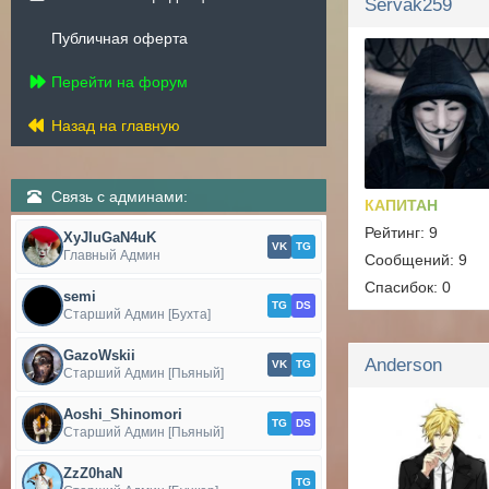
Servak259
Публичная оферта
Перейти на форум
Назад на главную
Связь с админами:
КАПИТАН
Рейтинг: 9
XyJIuGaN4uK
VK
TG
Главный Админ
Сообщений: 9
Спасибок: 0
semi
TG
DS
Старший Админ [Бухта]
GazoWskii
Anderson
VK
TG
Старший Админ [Пьяный]
Aoshi_Shinomori
TG
DS
Старший Админ [Пьяный]
ZzZ0haN
TG