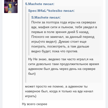
S.Machete писал:
Spec:M4aL^kolesiko писал:
S.Machete писал:
Почти за полтора года игры на серверах
вдк, мафия сити и пьяном, тебя увидел в
первые в поле зрения дней 5 назад,
Плохого не замечал, за данный период
игры(что видел). Думаю стоит еще
поиграть, посмотреть, а там дальше
видно будет, пока что против.
Ну Не знаю, видемо так часто играл,я на
сити довольно таки продолжительное время
админом был день через день на сервере
был)
может просто не помню, а админом ты
наверное был, когда я только на вдк начал
играть)
Ну всего скорее