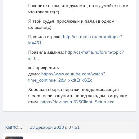
Говорите о том, что думаете, но и думайте о том
что говорите(с).
Я твой судья, присяжный и палач в одном
флаконе(с)
Правила игрока:
http://cs-mafia.ru/forum/topic?
id=451
.
Правила админа:
http://cs-mafia.ru/forum/topic?
id=8
.
как прикрепить
демо:
https://www.youtube.com/watch?
time_continue=2&v=xkdtEfIxGZc
Хорошая сборка пиратки, поддерживающая
steam, если запустить перед заходом в игру сам
стим.
https://dev-ms.ru/GSClient_Setup.exe
kamchatka[1]
23 декабря 2018 г, 07:51