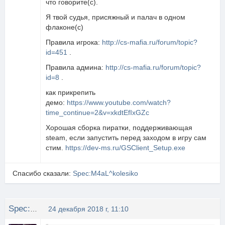
что говорите(с).
Я твой судья, присяжный и палач в одном
флаконе(с)
Правила игрока:
http://cs-mafia.ru/forum/topic?
id=451
.
Правила админа:
http://cs-mafia.ru/forum/topic?
id=8
.
как прикрепить
демо:
https://www.youtube.com/watch?
time_continue=2&v=xkdtEfIxGZc
Хорошая сборка пиратки, поддерживающая
steam, если запустить перед заходом в игру сам
стим.
https://dev-ms.ru/GSClient_Setup.exe
Спасибо сказали:
Spec:M4aL^kolesiko
Spec:M4aL^kolesiko
24 декабря 2018 г, 11:10