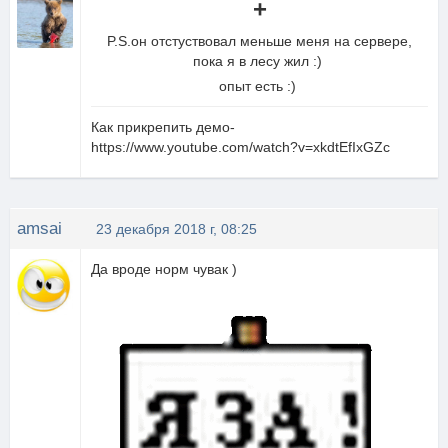
+
P.S.он отстуствовал меньше меня на сервере,
пока я в лесу жил :)
опыт есть :)
Как прикрепить демо-
https://www.youtube.com/watch?v=xkdtEfIxGZc
amsai
23 декабря 2018 г, 08:25
Да вроде норм чувак )