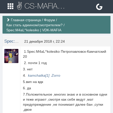
✌ CS-MAFIA.RU ✌ Игровые сервера Counter Strike 1.6
Главная страница
/
Форум
/
Как стать админом/смотрителем?
/
Spec:M4aL^kolesiko | VDK-MAFIA
Spec:M4aL^kolesiko
21 декабря 2018 г, 22:24
1.Spec:M4aL^kolesiko Петропавловск-Камчатский
20
2. почти 1 год
3. нет
4.
kamchatka[1]
Zorro
5.вип на вдк
6. да
7.Положительное ,многих знаю и в основном одни
и теже играют ,смотря как себя ведут ,мат
предупреждение ,не понимает далее бан ,сутки
,двое