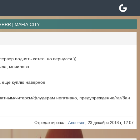
RR | MAFIA-CITY
сервер поднять хотел, но вернулся ))
была, мочилово
ра ещё куплю наверное
ватным/читерсм/флудерам негативно, предупреждение/гаг/бан
Отредактировал:
Anderson
, 23 декабря 2018 г, 12:07