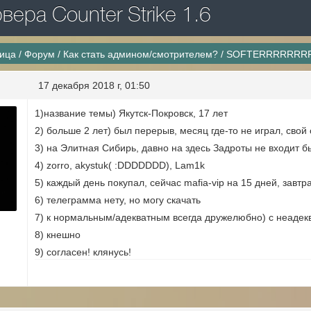
ера Counter Strike 1.6
ница
/
Форум
/
Как стать админом/смотрителем?
/
SOFTERRRRRRRRR
17 декабря 2018 г, 01:50
1)название темы) Якутск-Покровск, 17 лет
2) больше 2 лет) был перерыв, месяц где-то не играл, свой 
3) на Элитная Сибирь, давно на здесь Задроты не входит 
4) zorro, akystuk( :DDDDDDD), Lam1k
5) каждый день покупал, сейчас mafia-vip на 15 дней, завт
6) телеграмма нету, но могу скачать
7) к нормальным/адекватным всегда дружелюбно) с неадек
8) кнешно
9) согласен! клянусь!