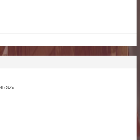
EfIxGZc