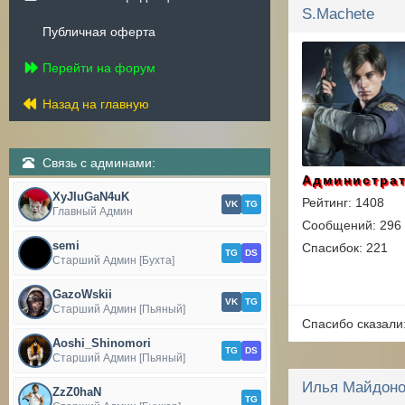
S.Machete
Публичная оферта
Перейти на форум
Назад на главную
Связь с админами:
Администра
XyJIuGaN4uK
Рейтинг: 1408
VK
TG
Главный Админ
Сообщений: 296
semi
Спасибок: 221
TG
DS
Старший Админ [Бухта]
GazoWskii
VK
TG
Старший Админ [Пьяный]
Спасибо сказали
Aoshi_Shinomori
TG
DS
Старший Админ [Пьяный]
Илья Майдон
ZzZ0haN
TG