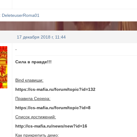
:
DeleteuserRoma01
17 декабря 2018 г, 11:44
-
Сила в правде!!!
Bind клавиши:
https://cs-mafia.ru/forum/topic?id=132
Правила Серера:
https://cs-mafia.ru/forum/topic?id=8
Список достижений:
http://cs-mafia.ru/news/new?id=16
Как прикрепить демо: