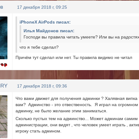
ов
17 декабря 2018 г, 09:25
iPhoneX AirPods писал:
Илья Майдонов писал:
Господи вы правила читать умеете? Или вы на радостях
что я тебе сделал?
Причём тут сделал или нет. Ты правила видимо не читал
тор
URY
17 декабря 2018 г, 09:36
Что вами движет для получения админки ? Халявная випка ?
вам? Админство - это отвественость. Я играл на огромном 
админку, не было желание этим заниматься.
Сколько пустых тем на админство... Может админам самим к
администрации, они видят , что человек умеет играть , акт
игроку стать админом.