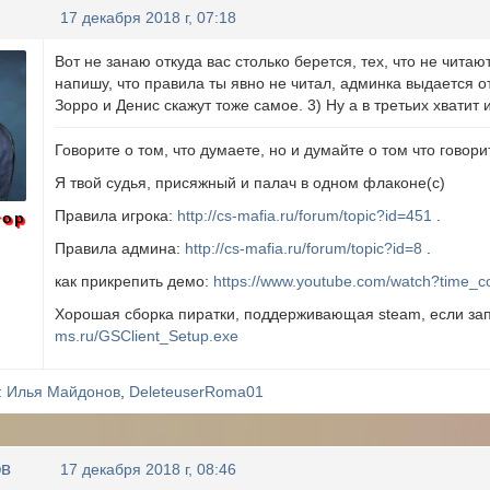
17 декабря 2018 г, 07:18
Вот не занаю откуда вас столько берется, тех, что не чита
напишу, что правила ты явно не читал, админка выдается от
Зорро и Денис скажут тоже самое. 3) Ну а в третьих хватит и
Говорите о том, что думаете, но и думайте о том что говорит
Я твой судья, присяжный и палач в одном флаконе(с)
Правила игрока:
http://cs-mafia.ru/forum/topic?id=451
.
тор
Правила админа:
http://cs-mafia.ru/forum/topic?id=8
.
как прикрепить демо:
https://www.youtube.com/watch?time_c
Хорошая сборка пиратки, поддерживающая steam, если зап
ms.ru/GSClient_Setup.exe
:
Илья Майдонов
,
DeleteuserRoma01
ов
17 декабря 2018 г, 08:46