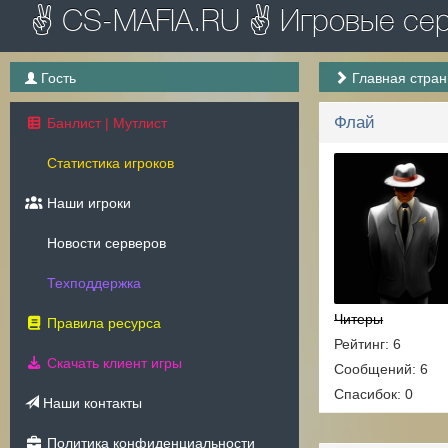
✌ CS-MAFIA.RU ✌ Игровые серв
Гость
Главная стра
Флай
Банлист | Мутлист
Статистика игроков
Наши игроки
Новости серверов
Техподдержка
Читеры
Правила ресурса
Рейтинг: 6
Скачать клиент игры
Сообщений: 6
Спасибок: 0
Наши контакты
Политика конфиденциальности