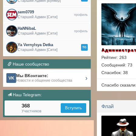
Старший Админ [Бункер]
sem0709
профиль
Старший Админ [Сити]
HaNNibaL
профиль
Старший Админ [Сити]
Ya Vernylsya Detka
TG
Администра
Старший Админ [Сити]
Рейтинг: 263
Наше сообщество
Сообщений: 73
Спасибок: 38
Мы ВКонтакте:
›
VK
Новости и общение сообщества
Спасибо сказали
Наш Telegram:
368
Флай
Вступить
Участников