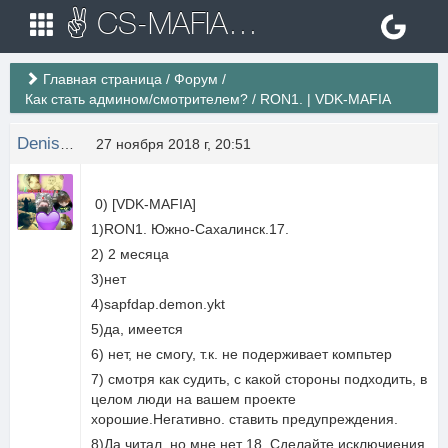
✌ CS-MAFIA.RU ✌ Игровые сервера Counter Strike 1.6
Главная страница
/
Форум
/
Как стать админом/смотрителем?
/
RON1. | VDK-MAFIA
Denis Pershin
27 ноября 2018 г, 20:51
0) [VDK-MAFIA]
1)RON1. Южно-Сахалинск.17.
2) 2 месяца
3)нет
4)sapfdap.demon.ykt
5)да, имеется
6) нет, не смогу, т.к. не подерживает компьтер
7) смотря как судить, с какой стороны подходить, в
целом люди на вашем проекте
хорошие.Негативно. ставить предупреждения.
8)Да читал, но мне нет 18. Сделайте исключиения