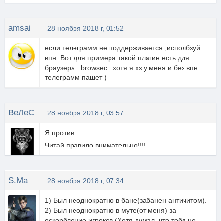
amsai
28 ноября 2018 г, 01:52
если телеграмм не поддерживается ,исполбзуй
впн .Вот для примера такой плагин есть для
браузера browsec , хотя я хз у меня и без впн
телеграмм пашет )
ВеЛеС
28 ноября 2018 г, 03:57
Я против
Читай правило внимательно!!!!
S.Machete
28 ноября 2018 г, 07:34
1) Был неоднократно в бане(забанен античитом).
2) Был неоднократно в муте(от меня) за
оскорбление игроков.(Хотя думал, что тебя не