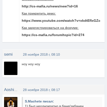
http://cs-mafia.ru/news/new?id=16
Как прикрепить демо:
https://www.youtube.com/watch?v=xkdtEfIxGZc
Как зарегистрироваться на форуме:
https://cs-mafia.ru/forum/topic?id=274
semi
28 ноября 2018 г, 08:10
ноу ноу ноу
Aoshi_Shinomori
28 ноября 2018 г, 08:17
S.Machete писал:
1) Был неоднократно в бане(забанен