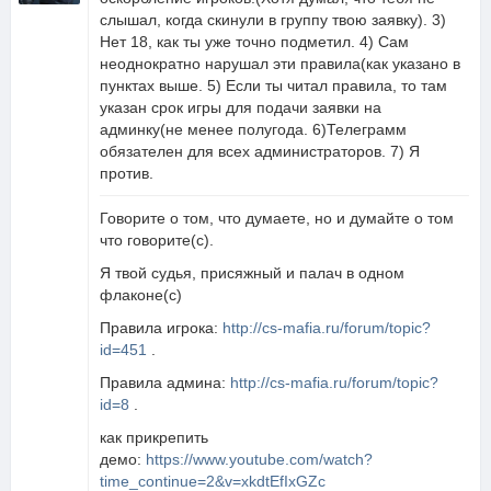
слышал, когда скинули в группу твою заявку). 3)
Нет 18, как ты уже точно подметил. 4) Сам
неоднократно нарушал эти правила(как указано в
пунктах выше. 5) Если ты читал правила, то там
указан срок игры для подачи заявки на
админку(не менее полугода. 6)Телеграмм
обязателен для всех администраторов. 7) Я
против.
Говорите о том, что думаете, но и думайте о том
что говорите(с).
Я твой судья, присяжный и палач в одном
флаконе(с)
Правила игрока:
http://cs-mafia.ru/forum/topic?
id=451
.
Правила админа:
http://cs-mafia.ru/forum/topic?
id=8
.
как прикрепить
демо:
https://www.youtube.com/watch?
time_continue=2&v=xkdtEfIxGZc