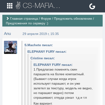
✌ CS-MAFIA.RU ✌ Игровые сервера Counter Strike 1.6
Главная страница
/
Форум
/
Предложить обновление
/
Предложения по серверу :)
Anu
29 апреля 2019 г, 15:35
S.Machete писал:
ELEPHANY FURY писал:
Cristine писал:
ELEPHANY FURY писал:
1.Предлагаю поменять скин
парашюта на более компактный.
(Бывают случаи когда игрок
использует парашют, и он уже
залетел за текстуру, модель не видно,
но парашют видно) потом
спрашивают, откуда узнал т.д и т.п
Как вариант.