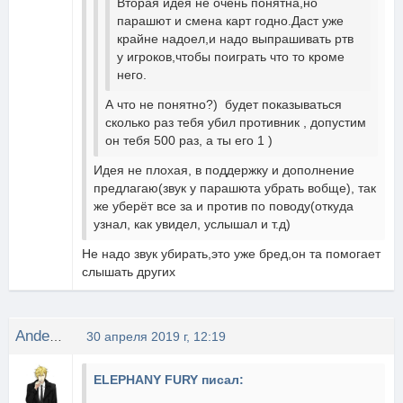
Вторая идея не очень понятна,но
парашют и смена карт годно.Даст уже
крайне надоел,и надо выпрашивать ртв
у игроков,чтобы поиграть что то кроме
него.
А что не понятно?) будет показываться
сколько раз тебя убил противник , допустим
он тебя 500 раз, а ты его 1 )
Идея не плохая, в поддержку и дополнение
предлагаю(звук у парашюта убрать вобще), так
же уберёт все за и против по поводу(откуда
узнал, как увидел, услышал и т.д)
Не надо звук убирать,это уже бред,он та помогает
слышать других
Anderson
30 апреля 2019 г, 12:19
ELEPHANY FURY писал: