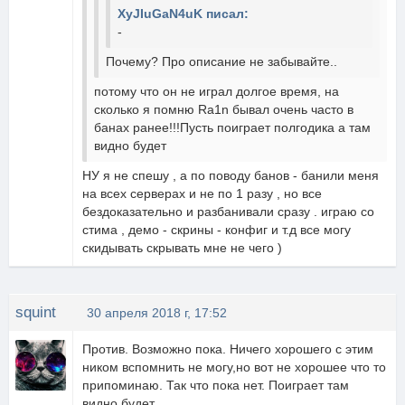
XyJIuGaN4uK писал:
-
Почему? Про описание не забывайте..
потому что он не играл долгое время, на
сколько я помню Ra1n бывал очень часто в
банах ранее!!!Пусть поиграет полгодика а там
видно будет
НУ я не спешу , а по поводу банов - банили меня
на всех серверах и не по 1 разу , но все
бездоказательно и разбанивали сразу . играю со
стима , демо - скрины - конфиг и т.д все могу
скидывать скрывать мне не чего )
squint
30 апреля 2018 г, 17:52
Против. Возможно пока. Ничего хорошего с этим
ником вспомнить не могу,но вот не хорошее что то
припоминаю. Так что пока нет. Поиграет там
видно будет.