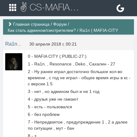
✌ CS-MAFIA.RU ✌ Игровые сервера Counter Strike 1.6
Главная страница
/
Форум
/
Как стать админом/смотрителем?
/
Ra1n | MAFIA-CITY
Ra1n_ban
30 апреля 2018 г, 00:21
0 - MAFIA CITY (:PUBLIC-27:)
1 - Ra1n. , Resonance , Deko , Сахалин - 27
2 - Ну ранее играл достаточно большое кол-во
времени , с год не играл - общее время игры в кс -
с версии 1.5
3 - нет , но админом был и не 1 год
4 - друзья уже не гамают
5 - есть - пользовался
6 - без проблем
7 - Непредвзятое , предупреждение 1 , 2 а далее
по ситуации , мут - бан
8 - +