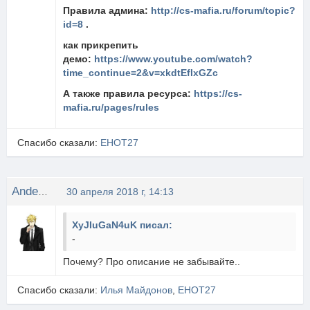
Правила админа:
http://cs-mafia.ru/forum/topic?
id=8
.
как прикрепить
демо:
https://www.youtube.com/watch?
time_continue=2&v=xkdtEfIxGZc
А также правила ресурса:
https://cs-
mafia.ru/pages/rules
Спасибо сказали:
EHOT27
Anderson
30 апреля 2018 г, 14:13
XyJIuGaN4uK писал:
-
Почему? Про описание не забывайте..
Спасибо сказали:
Илья Майдонов
,
EHOT27