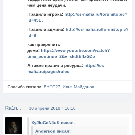
чем цена неудачи.
Правила игрока:
http://cs-mafia.ru/forum/topic?
id=451
.
Правила админа:
http://cs-mafia.ru/forum/topic?
id=8
.
как прикрепить
демо:
https://www.youtube.com/watch?
time_continue=2&v=xkdtEfIxGZc
А также правила ресурса:
https://cs-
mafia.ru/pages/rules
Спасибо сказали:
EHOT27
,
Илья Майдонов
Ra1n_ban
30 апреля 2018 г, 16:16
XyJIuGaN4uK писал:
Anderson писал: