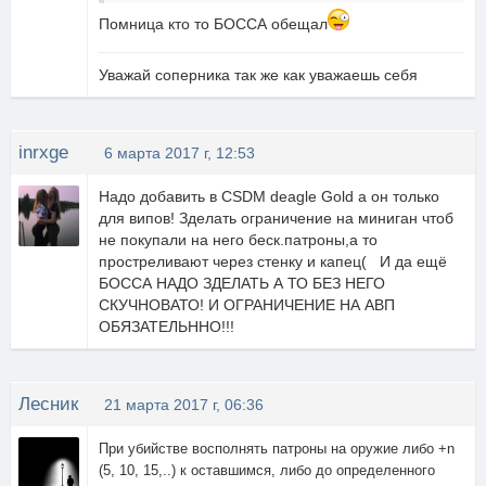
Помница кто то БОССА обещал
Уважай соперника так же как уважаешь себя
inrxge
6 марта 2017 г, 12:53
Надо добавить в CSDM deagle Gold а он только
для випов! Зделать ограничение на миниган чтоб
не покупали на него беск.патроны,а то
простреливают через стенку и капец( И да ещё
БОССА НАДО ЗДЕЛАТЬ А ТО БЕЗ НЕГО
СКУЧНОВАТО! И ОГРАНИЧЕНИЕ НА АВП
ОБЯЗАТЕЛЬННО!!!
Леcник
21 марта 2017 г, 06:36
При убийстве восполнять патроны на оружие либо +n
(5, 10, 15,..) к оставшимся, либо до определенного