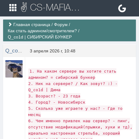
✌ CS-MAFIA.RU ✌ Игровые сервера Counter Strike 1.6
Главная страница
/
Форум
/
Как стать админом/смотрителем?
/
Q_co1d | СИБИРСКИЙ БУНКЕР
Q_co1d
3 апреля 2026 г, 10:48
1. На каком сервере вы хотите стать
админом? = сибирский бункер
2. Ник на сервере? / Как зовут? :) -
Q_co1d | Дима
3. Возраст? - 23 года
4. Город? - Новосибирск
5. Сколько уже играете у нас? - Где то
месяц
6. Чем именно привлек наш сервер? - пинг,
отсутствие модификаций(прыжки, хуки и тд),
идеально настроеная стрельба, хороший