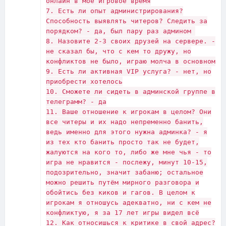
онлайн в моё игровое время
7. Есть ли опыт администрирования?
Способность выявлять читеров? Следить за
порядком? - да, был пару раз админом
8. Назовите 2-3 своих друзей на сервере. -
не сказал бы, что с кем то дружу, но
конфликтов не было, играю молча в основном
9. Есть ли активная VIP услуга? - нет, но
приобрести хотелось
10. Сможете ли сидеть в админской группе в
телеграмм? - да
11. Ваше отношение к игрокам в целом? Они
все читеры и их надо непременно банить,
ведь именно для этого нужна админка? - я
из тех кто банить просто так не будет,
жалуются на кого то, либо же мне чья - то
игра не нравится - послежу, минут 10-15,
подозрительно, значит забаню; остальное
можно решить путём мирного разговора и
обойтись без киков и гагов. В целом к
игрокам я отношусь адекватно, ни с кем не
конфликтую, я за 17 лет игры видел всё
12. Как относишься к критике в свой адрес?