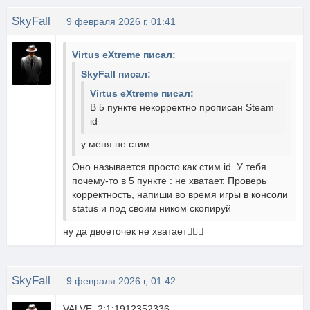
SkyFall
9 февраля 2026 г, 01:41
Virtus eXtreme писал:
SkyFall писал:
Virtus eXtreme писал:
В 5 пункте некорректно прописан Steam
id
у меня не стим
Оно называется просто как стим id. У тебя
почему-то в 5 пункте : не хватает. Проверь
корректность, напиши во время игры в консоли
status и под своим ником скопируй
ну да двоеточек не хватает🤦🏻‍♂️
SkyFall
9 февраля 2026 г, 01:42
VALVE_2:1:1912352336