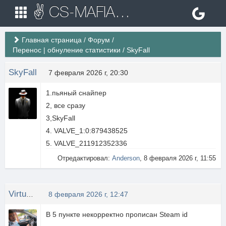
✌ CS-MAFIA.RU ✌ Игровые сервера Counter Strike 1.6
Главная страница
/
Форум
/
Перенос | обнуление статистики
/
SkyFall
SkyFall
7 февраля 2026 г, 20:30
1.пьяный снайпер
2, все сразу
3,SkyFall
4. VALVE_1:0:879438525
5. VALVE_211912352336
Отредактировал:
Anderson
, 8 февраля 2026 г, 11:55
Virtus eXtreme
8 февраля 2026 г, 12:47
В 5 пункте некорректно прописан Steam id