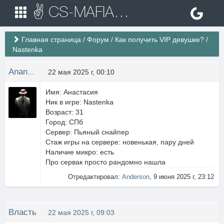
✌ CS-MAFIA.RU ✌ Игровые сервера Counter Strike 1.6
Главная страница
/
Форум
/
Как получить VIP девушке?
/
Nastenka
Ananasik
22 мая 2025 г, 00:10
Имя: Анастасия
Ник в игре: Nastenka
Возраст: 31
Город: СПб
Сервер: Пьяный снайпер
Стаж игры на сервере: новенькая, пару дней
Наличие микро: есть
Про сервак просто рандомно нашла
Отредактировал:
Anderson
, 9 июня 2025 г, 23:12
Власть
22 мая 2025 г, 09:03