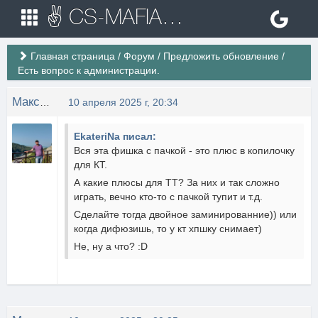
✌ CS-MAFIA.RU ✌ Игровые сервера Counter Strike 1.6
Главная страница
/
Форум
/
Предложить обновление
/
Есть вопрос к администрации.
Максим Козинец
10 апреля 2025 г, 20:34
EkateriNa писал:
Вся эта фишка с пачкой - это плюс в копилочку
для КТ.
А какие плюсы для ТТ? За них и так сложно
играть, вечно кто-то с пачкой тупит и т.д.
Сделайте тогда двойное заминированние)) или
когда дифюзишь, то у кт хпшку снимает)
Не, ну а что? :D