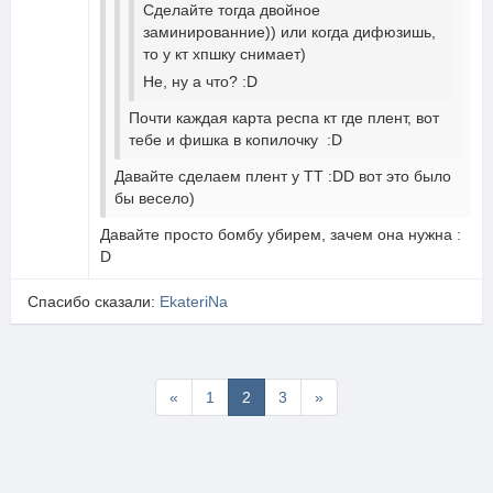
Сделайте тогда двойное
заминированние)) или когда дифюзишь,
то у кт хпшку снимает)
Не, ну а что? :D
Почти каждая карта респа кт где плент, вот
тебе и фишка в копилочку :D
Давайте сделаем плент у ТТ :DD вот это было
бы весело)
Давайте просто бомбу убирем, зачем она нужна :
D
Спасибо сказали:
EkateriNa
Первая
Последняя
«
1
2
3
»