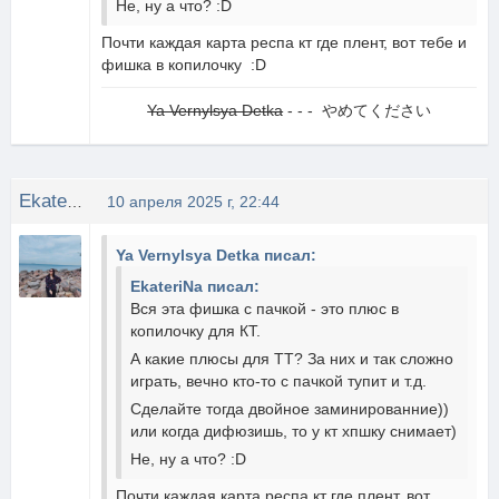
Не, ну а что? :D
Почти каждая карта респа кт где плент, вот тебе и
фишка в копилочку :D
Ya Vernylsya Detka
- - - やめてください
EkateriNa
10 апреля 2025 г, 22:44
Ya Vernylsya Detka писал:
EkateriNa писал:
Вся эта фишка с пачкой - это плюс в
копилочку для КТ.
А какие плюсы для ТТ? За них и так сложно
играть, вечно кто-то с пачкой тупит и т.д.
Сделайте тогда двойное заминированние))
или когда дифюзишь, то у кт хпшку снимает)
Не, ну а что? :D
Почти каждая карта респа кт где плент, вот