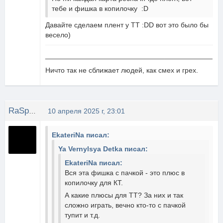
тебе и фишка в копилочку :D
Давайте сделаем плент у ТТ :DD вот это было бы
весело)
__________________________________________
Ничто так не сближает людей, как смех и грех.
RaSp1zDяЙ
10 апреля 2025 г, 23:01
EkateriNa писал:
Ya Vernylsya Detka писал:
EkateriNa писал:
Вся эта фишка с пачкой - это плюс в
копилочку для КТ.
А какие плюсы для ТТ? За них и так
сложно играть, вечно кто-то с пачкой
тупит и т.д.