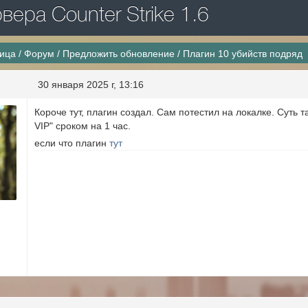
ера Counter Strike 1.6
ница
/
Форум
/
Предложить обновление
/
Плагин 10 убийств подряд
30 января 2025 г, 13:16
Короче тут, плагин создал. Сам потестил на локалке. Суть 
VIP" сроком на 1 час.
если что плагин
тут