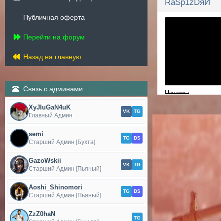
RaSp1zDяЙ
Публичная оферта
Перейти на форум
Назад на главную
Связь с админами:
Читеры
Рейтинг: 314
XyJIuGaN4uK
VK
TG
Главный Админ
Сообщений: 84
Спасибок: 46
semi
TG
DS
Старший Админ [Бухта]
GazoWskii
VK
TG
Старший Админ [Пьяный]
Aoshi_Shinomori
TG
DS
Старший Админ [Пьяный]
ZzZ0haN
TG