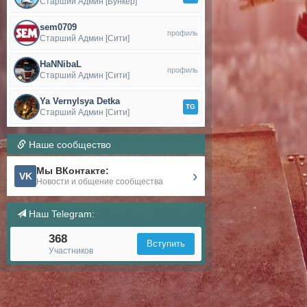
Старший Админ [Бункер]
sem0709
профиль
Старший Админ [Сити]
HaNNibaL
профиль
Старший Админ [Сити]
Ya Vernylsya Detka
TG
Старший Админ [Сити]
Наше сообщество
Мы ВКонтакте:
›
VK
Новости и общение сообщества
Наш Telegram:
368
Вступить
Участников