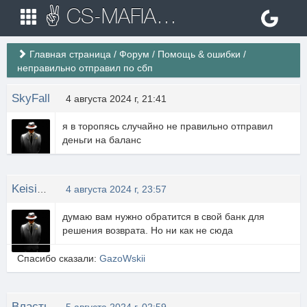
✌ CS-MAFIA.RU ✌ Игровые сервера Counter Strike 1.6
Главная страница
/
Форум
/
Помощь & ошибки
/
неправильно отправил по сбп
SkyFall
4 августа 2024 г, 21:41
я в торопясь случайно не правильно отправил
деньги на баланс
Keisi_Raibek
4 августа 2024 г, 23:57
думаю вам нужно обратится в свой банк для
решения возврата. Но ни как не сюда
Спасибо сказали:
GazoWskii
Власть