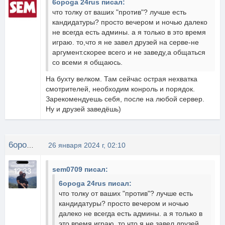
6opoga 24rus писал:
что толку от ваших "против"? лучше есть
кандидатуры? просто вечером и ночью далеко
не всегда есть админы. а я только в это время
играю. то,что я не завел друзей на серве-не
аргумент.скорее всего и не заведу,а общаться
со всеми я общаюсь.
На бухту велком. Там сейчас острая нехватка
смотрителей, необходим конроль и порядок.
Зарекомендуешь себя, после на любой сервер.
Ну и друзей заведёшь)
6opoga 24rus
26 января 2024 г, 02:10
sem0709 писал:
6opoga 24rus писал:
что толку от ваших "против"? лучше есть
кандидатуры? просто вечером и ночью
далеко не всегда есть админы. а я только в
это время играю. то,что я не завел друзей