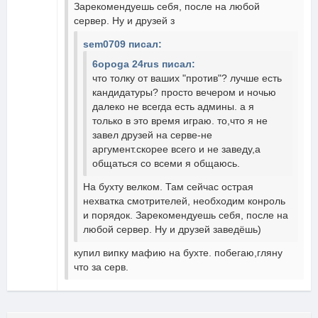
Зарекомендуешь себя, после на любой
сервер. Ну и друзей з
sem0709 писал:
6opoga 24rus писал:
что толку от ваших "против"? лучше есть
кандидатуры? просто вечером и ночью
далеко не всегда есть админы. а я
только в это время играю. то,что я не
завел друзей на серве-не
аргумент.скорее всего и не заведу,а
общаться со всеми я общаюсь.
На бухту велком. Там сейчас острая
нехватка смотрителей, необходим конроль
и порядок. Зарекомендуешь себя, после на
любой сервер. Ну и друзей заведёшь)
купил випку мафию на бухте. побегаю,гляну
что за серв.