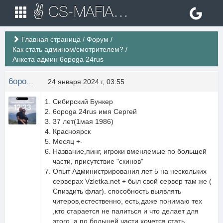
✌ CS-MAFIA.RU ✌ Игровые сервера Counter Strike 1.6
Главная страница
/
Форум
/
Как стать админом/смотрителем?
/
Анкета админ 6opoga 24rus
6opoga 24rus
24 января 2024 г, 03:55
Сибирский Бункер
6opoga 24rus имя Сергей
37 лет(1мая 1986)
Красноярск
Месяц +-
Название,пинг, игроки вменяемые по больщей
части, присутствие "скинов"
Опыт Администрирования лет 5 на нескольких
серверах Vzletka.net + был свой сервер там же (
Спиздить флаг). способность выявлять
читеров,естественно, есть,даже понимаю тех
,кто старается не палиться и что делает для
этого, а по большей части хочется стать