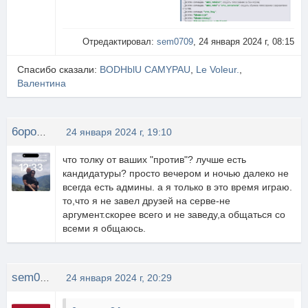
Отредактировал:
sem0709
, 24 января 2024 г, 08:15
Спасибо сказали:
BODHblU CAMYPAU
,
Le Voleur.
,
Валентина
6opoga 24rus
24 января 2024 г, 19:10
что толку от ваших "против"? лучше есть
кандидатуры? просто вечером и ночью далеко не
всегда есть админы. а я только в это время играю.
то,что я не завел друзей на серве-не
аргумент.скорее всего и не заведу,а общаться со
всеми я общаюсь.
sem0709
24 января 2024 г, 20:29