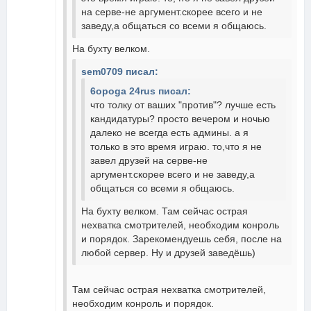
на серве-не аргумент.скорее всего и не
заведу,а общаться со всеми я общаюсь.
На бухту велком.
sem0709 писал:
6opoga 24rus писал:
что толку от ваших "против"? лучше есть
кандидатуры? просто вечером и ночью
далеко не всегда есть админы. а я
только в это время играю. то,что я не
завел друзей на серве-не
аргумент.скорее всего и не заведу,а
общаться со всеми я общаюсь.
На бухту велком. Там сейчас острая
нехватка смотрителей, необходим конроль
и порядок. Зарекомендуешь себя, после на
любой сервер. Ну и друзей заведёшь)
Там сейчас острая нехватка смотрителей,
необходим конроль и порядок.