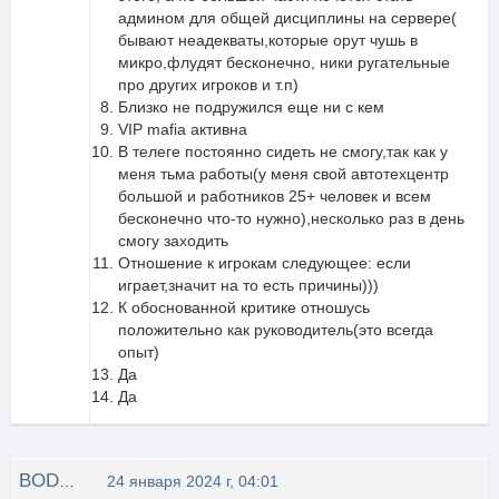
админом для общей дисциплины на сервере(
бывают неадекваты,которые орут чушь в
микро,флудят бесконечно, ники ругательные
про других игроков и т.п)
Близко не подружился еще ни с кем
VIP mafia активна
В телеге постоянно сидеть не смогу,так как у
меня тьма работы(у меня свой автотехцентр
большой и работников 25+ человек и всем
бесконечно что-то нужно),несколько раз в день
смогу заходить
Отношение к игрокам следующее: если
играет,значит на то есть причины)))
К обоснованной критике отношусь
положительно как руководитель(это всегда
опыт)
Да
Да
BODHblU CAMYPAU
24 января 2024 г, 04:01