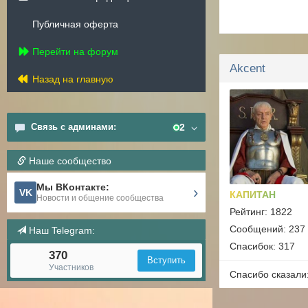
Публичная оферта
Перейти на форум
Akcent
Назад на главную
Связь с админами:
2
Наше сообщество
Мы ВКонтакте:
›
VK
КАПИТАН
Новости и общение сообщества
Рейтинг: 1822
Сообщений: 237
Наш Telegram:
Спасибок: 317
370
Вступить
Участников
Спасибо сказали