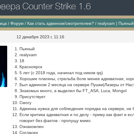
ера Counter Strike 1.6
ница
/
Форум
/
Как стать админом/смотрителем?
/
realyxam | Пьяный
12 декабря 2023 г, 11:16
Пьяный
realyxam
18
Красноярск
5 лет (с 2018 года, начинал под ником qq)
Хорошие плагины, стрельба боле менее адекватная, хор
Был админом 2 месяца на сервере Пушки|Лазеры от Нас
Знакомых много, а выделил бы FT_ASA, Luca, Mongol
Присутствует
Смогу
Админка нужна для соблюдения порядка на сервере, не
Если критика адекватная и по делу - приму как факт и ес
говорит без фактов - пропущу мимо
Ознакомлен
Согласен