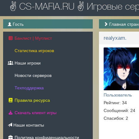
✌ CS-MAFIA.RU ✌ Игровые серв
Гость
Главная стра
realyxam.
Банлист | Мутлист
Статистика игроков
Наши игроки
Новости серверов
Техподдержка
Пользователь
Правила ресурса
Рейтинг: 34
Сообщений: 24
Скачать клиент игры
Спасибок: 2
Наши контакты
Политика конфиденциальности