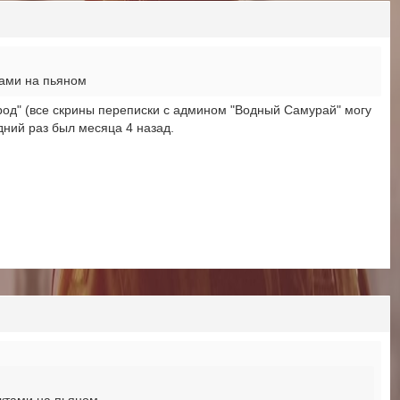
тами на пьяном
род" (все скрины переписки с админом "Водный Самурай" могу
едний раз был месяца 4 назад.