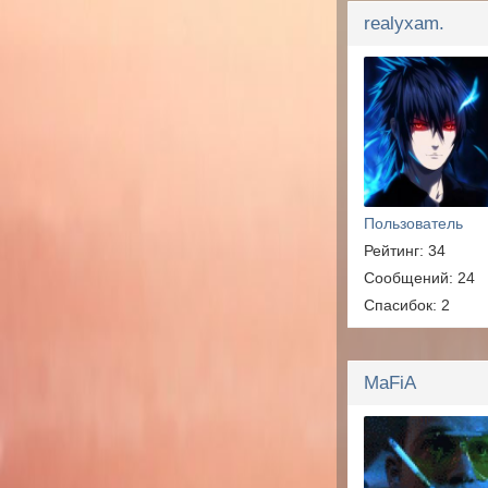
realyxam.
Пользователь
Рейтинг: 34
Сообщений: 24
Спасибок: 2
MaFiA