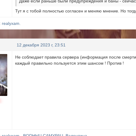
Даже если раньше были предупреждения и баны - сейчас
Тут я с тобой полностью согласен и меняю мнение. Но тогд
:
realyxam.
12 декабря 2023 г, 23:51
Не соблюдает правила сервера (информация после смерти)..
каждый правильно пользуется этим шансом ! Против !
н
:
realyxam.
,
BODHblU CAMYPAU
,
Валентина