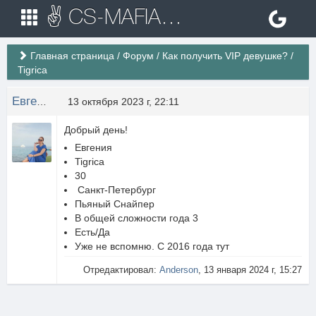
✌ CS-MAFIA.RU ✌ Игровые сервера Counter Strike 1.6
Главная страница
/
Форум
/
Как получить VIP девушке?
/
Tigrica
Евгения Соловьёва
13 октября 2023 г, 22:11
Добрый день!
Евгения
Tigrica
30
Санкт-Петербург
Пьяный Снайпер
В общей сложности года 3
Есть/Да
Уже не вспомню. С 2016 года тут
Отредактировал:
Anderson
, 13 января 2024 г, 15:27