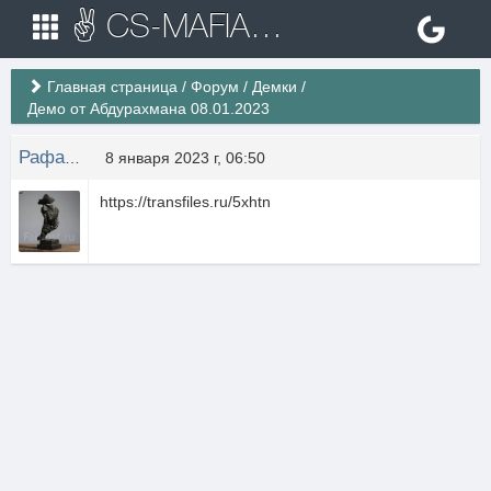
✌ CS-MAFIA.RU ✌ Игровые сервера Counter Strike 1.6
Главная страница
/
Форум
/
Демки
/
Демо от Абдурахмана 08.01.2023
Рафаэль Раманов
8 января 2023 г, 06:50
https://transfiles.ru/5xhtn