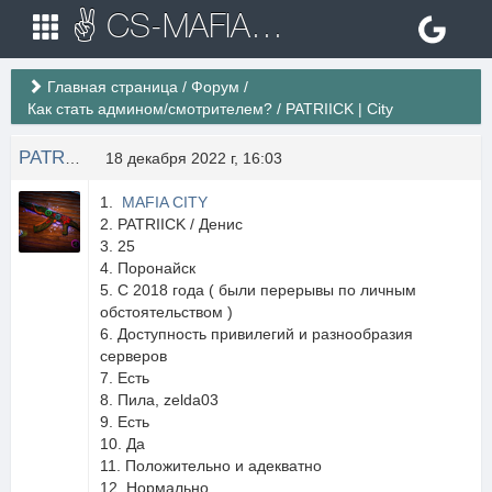
✌ CS-MAFIA.RU ✌ Игровые сервера Counter Strike 1.6
Главная страница
/
Форум
/
Как стать админом/смотрителем?
/
PATRIICK | City
PATRIICK
18 декабря 2022 г, 16:03
1.
MAFIA CITY
2. PATRIICK / Денис
3. 25
4. Поронайск
5. С 2018 года ( были перерывы по личным
обстоятельством )
6. Доступность привилегий и разнообразия
серверов
7. Есть
8. Пила, zelda03
9. Есть
10. Да
11. Положительно и адекватно
12. Нормально