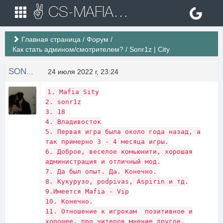
✌ CS-MAFIA.RU ✌ Игровые сервера Counter Strike 1.6
Главная страница
/
Форум
/
Как стать админом/смотрителем?
/
Sonr1z | City
SONR1Z
24 июля 2022 г, 23:24
1. Mafia Sity
2. sonr1z
3. 18
4. Владивосток
5. Первая игра была около года назад, а
так примерно 3 - 4 месяца игры.
6. Доброе, веселое комьюнити, хорошая
администрация и отличный мод.
7. Да был опыт. Да. Конечно.
8. Кукурузо, podpivas, Aspirin и тд.
9.Имеется Mafia - Vip
10. Конечно.
11. Отношение к игрокам позитивное и
хорошее, про читеров мнение другое,