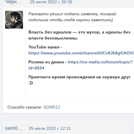
Чёрный Чай
25 июля 2022 г, 00:36
Рановато решил подать заявочку, поиграй
подольше чтобы тебя игроки заметили)
Власть без идеалов — это мусор, а идеалы без
власти бессмысленны.
YouTube канал -
https://www.youtube.com/channel/UCv8Jk8gOAOVi
Ролики из демок -
https://cs-mafia.ru/forum/topic?
id=2634
Приятного время провождения на сервере друг
:D
Спасибо сказали:
SONR1Z
sem0709
25 июля 2022 г, 12:11