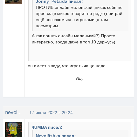
Jonny_Petarda писал:
ПРОТИВ.онлайн маленький ,никак себя не
проявил,в микро говорит но редко,поиграй
ещё познакомься с игроками ,а там
посмотрим.
А как понять онлайн маленький?) Просто
интересно, вроде даже в топ 10 держусь)
он имеет в виду, что играть чаще надо.
Æ¿
nevol9shka
17 июля 2022 г, 20:24
4UMBA писал:
Nevol9shka писал: