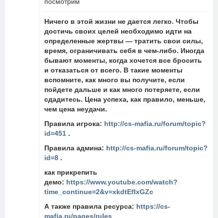
посмотрим
Ничего в этой жизни не дается легко. Чтобы
достичь своих целей необходимо идти на
определенные жертвы — тратить свои силы,
время, ограничивать себя в чем-либо. Иногда
бывают моменты, когда хочется все бросить
и отказаться от всего. В такие моменты
вспомните, как много вы получите, если
пойдете дальше и как много потеряете, если
сдадитесь. Цена успеха, как правило, меньше,
чем цена неудачи.
Правила игрока:
http://cs-mafia.ru/forum/topic?
id=451
.
Правила админа:
http://cs-mafia.ru/forum/topic?
id=8
.
как прикрепить
демо:
https://www.youtube.com/watch?
time_continue=2&v=xkdtEfIxGZc
А также правила ресурса:
https://cs-
mafia.ru/pages/rules