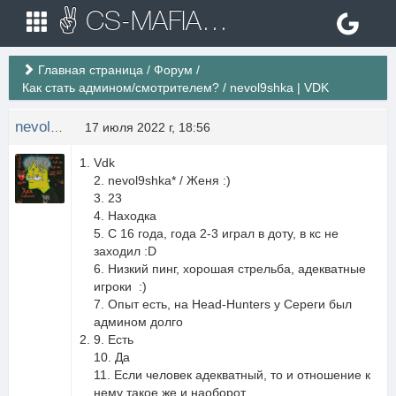
✌ CS-MAFIA.RU ✌ Игровые сервера Counter Strike 1.6
Главная страница
/
Форум
/
Как стать админом/смотрителем?
/
nevol9shka | VDK
nevol9shka
17 июля 2022 г, 18:56
Vdk
2. nevol9shka* / Женя :)
3. 23
4. Находка
5. С 16 года, года 2-3 играл в доту, в кс не
заходил :D
6. Низкий пинг, хорошая стрельба, адекватные
игроки :)
7. Опыт есть, на Head-Hunters у Сереги был
админом долго
9. Есть
10. Да
11. Если человек адекватный, то и отношение к
нему такое же и наоборот