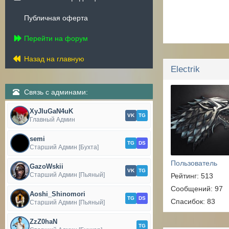
Публичная оферта
Перейти на форум
Назад на главную
Electrik
Связь с админами:
XyJIuGaN4uK
VK
TG
Главный Админ
semi
TG
DS
Старший Админ [Бухта]
Пользователь
GazoWskii
VK
TG
Старший Админ [Пьяный]
Рейтинг: 513
Сообщений: 97
Aoshi_Shinomori
TG
DS
Спасибок: 83
Старший Админ [Пьяный]
ZzZ0haN
TG