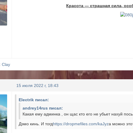
Красота — страшная сила, осо
:
Clay
15 июля 2022 г, 18:43
Electrik писал:
andrey14rus писал:
Какая ему админка , он щас кто его не убьет нахуй по
Дэмо кинь. И тогд
https://dropmefiles.com/kaJyz
а можно это