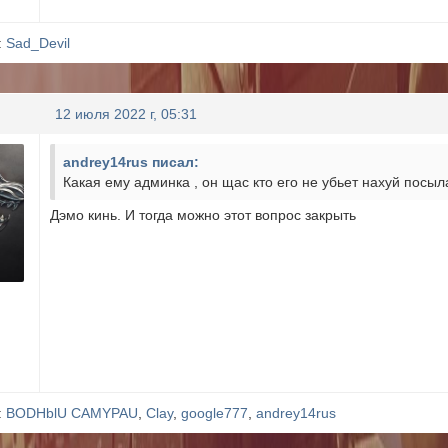
:
Sad_Devil
12 июля 2022 г, 05:31
andrey14rus писал:
Какая ему админка , он щас кто его не убьет нахуй посы
Дэмо кинь. И тогда можно этот вопрос закрыть
:
BODHblU CAMYPAU
,
Clay
,
google777
,
andrey14rus