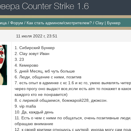
ера Counter Strike 1.6
ница
/
Форум
/
Как стать админом/смотрителем?
/
Clay | Бункер
11 июля 2022 г, 23:51
1. Сибирский Бункер
2. Clay зовут Иван
3. 23
4. Кемерово
5. дней Месяц, мб чуть больше
6. Люди, общение с ними, позитив
7. есть опыт в админке с кс 1.6 и кс го, умею выявлять чит
через прогу оно выдаст все,если есть aim то покажет в как
каждого кто не понравится)
8. с лирикой общаемся, бомжарой228, джэксон.
9. vip mafia
10. Да, каждый день
11. Есть о чем с ними по общаться, очень позитивные люди
обращаю внимание
12. к своей критики отношусь с шуткой, иногда могу сам по