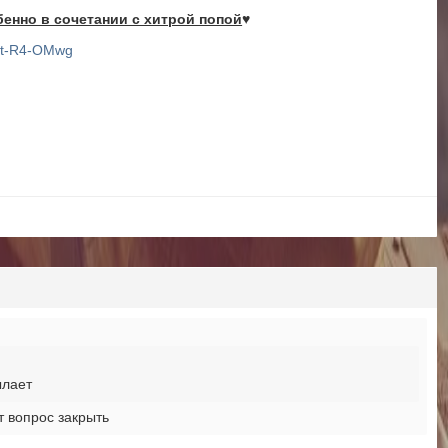
бенно в сочетании с хитрой попой
♥
сылает
т вопрос закрыть