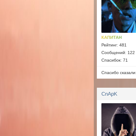
КАПИТАН
Рейтинг: 481
Сообщений: 122
Спасибок: 71
Спасибо сказали
CnApK