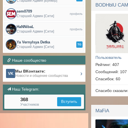
Старший Админ [Бункер]
sem0709
профиль
Старший Админ [Сити]
HaNNibaL
профиль
Старший Админ [Сити]
Ya Vernylsya Detka
TG
Старший Админ [Сити]
Пользователь
Наше сообщество
Рейтинг: 407
Мы ВКонтакте:
Сообщений: 107
›
VK
Новости и общение сообщества
Спасибок: 60
Наш Telegram:
Спасибо сказали
368
Вступить
Участников
MaFiA