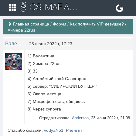
✌ CS-MAFIA.RU ✌ Игровые сервера Counter Strike 1.6
Главная страница
/
Форум
/
Как получить VIP девушке?
/
Химера 22rus
Валентина
23 июня 2022 г, 17:23
1) Валентина
2) Химера 22rus
3) 33
4) Алтайский край Славгород
5) сервер: "СИБИРСКИЙ БУНКЕР "
6) Около месяца
7) Микрофон есть, общаюсь
8) Через супруга
Отредактировал:
Anderson
, 23 июня 2022 г, 21:08
Спасибо сказали:
vodyaNo1
,
Рпеигтгтг