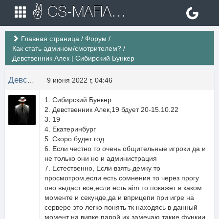
✌ CS-MAFIA.RU ✌ Игровые сервера Counter Strike 1.6
Главная страница
/
Форум
/
Как стать админом/смотрителем?
/
Девственник Алек | Сибирский Бункер
Девственник Алек
9 июня 2022 г, 04:46
1. Сибирский Бункер
2. Девственник Алек,19 бдует 20-15.10.22
3. 19
4. Екатеринбург
5. Скоро будет год
6. Если честно то очень общительные игроки да и
не только они но и администрация
7. Естественно, Если взять демку то
просмотром,если есть сомнения то через прогу
оно выдаст все,если есть aim то покажет в каком
моменте и секунде,да и вприцепи при игре на
сервере это легко понять тк находясь в данный
момент на випке парой их замечаю,такие функии