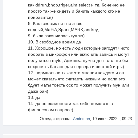
как ddrun,bhop,triger,aim select и тд, Конечно не
просто так же сидеть и банить каждого кто не
понравится)
8. Как таковых нет но знаю-
водный,MaFiA,Sparx,MARK,andrey,
9. была,закончилась куплю)
10. В свободное время да
11. Хорошое, но есть люди которые загодят чисто
поорать в микрофон или включить запись и могут
получиться myte, Админка нужна для того что бы
сохронять баланс для сервера и честной игры)
12. нормнольно тк как это мнения каждого и он
может сказать что считаеть нужным но если это
бдует маты тоесть оск то может получить мун или
даже бан)
13. да
14. да,по возмоности как либо помогать в
финансовом вопросе)
Отредактировал:
Anderson
, 19 июня 2022 г, 09:23