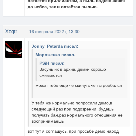
остаётся бриллиантом, а пыль поднявшаяся
до небес, так и остаётся пылью.
Xzqtr
16 февраля 2022 г, 13:30
Jonny_Petarda писал:
Мороженко писал:
PSiH писал:
Засунь их в архив, демки хорошо
сжимаются
может тебе еще че скинуть че ты доебался
У тебя же нормально попросили демо,в
следующий раз при подозрении ,будешь
получать бан,раз нормального отношения не
воспринимаешь
вот тут я соглашусь, при просьбе демо народ