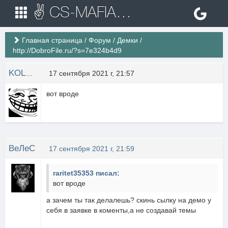
✌ CS-MAFIA.RU ✌ Игровые сервера Counter Strike 1.6
Главная страница
/
Форум
/
Демки
/
http://DobroFile.ru/?s=7e324b4d9
KOLOKOL_79rus
17 сентября 2021 г, 21:57
вот вроде
ВеЛеС
17 сентября 2021 г, 21:59
raritet35353 писал:
вот вроде
а зачем ты так делалешь? скинь сылку на демо у
себя в заявке в коменты,а не создавай темы