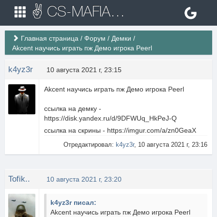
✌ CS-MAFIA.RU ✌ Игровые сервера Counter Strike 1.6
Главная страница
/
Форум
/
Демки
/
Akcent научись играть пж Демо игрока Peerl
k4yz3r
10 августа 2021 г, 23:15
Akcent научись играть пж Демо игрока Peerl
ссылка на демку -
https://disk.yandex.ru/d/9DFWUq_HkPeJ-Q
ссылка на скрины - https://imgur.com/a/zn0GeaX
Отредактировал:
k4yz3r
, 10 августа 2021 г, 23:16
Tofik..
10 августа 2021 г, 23:20
k4yz3r писал:
Akcent научись играть пж Демо игрока Peerl