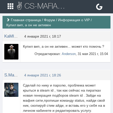
✌ CS-MAFIA.RU ✌ Игровые сервера Counter Strike 1.6
Главная страница
/
Форум
/
Информация о VIP
/
Купил вип, а он не активен
KaMIKaDZE
4 января 2021 г, 18:17
Купил вип, а он не активен... может кто помочь ?
Отредактировал:
Anderson
, 31 мая 2021 г, 15:04
S.Machete
4 января 2021 г, 18:26
Сделай по нику и паролю, проблема может
крыться в steam id , так как сейчас на пиратках
новая генерация подборов steam id . Зайди на
мафия сити,пропиши команду status, найди свой
ник, скопируй стим айди, и вставь его у себя на в
личном кабинете и редактировать услугу.