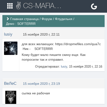
✌ CS-MAFIA.RU ✌ Игровые сервера Counter Strike 1.6
Главная страница
/
Форум
/
Флудильня
/
Демо : SOFTERRR
lusiy
15 ноября 2020 г, 22:11
для всех желающих: https://dropmefiles.com/qua7c
Ник - SOFTERRR
Кому будет мало пишите скину еще. Как
попросили так и отправил.
Отредактировал:
lusiy
, 15 ноября 2020 г, 22:16
ВеЛеС
15 ноября 2020 г, 23:19
сылка не рабочая