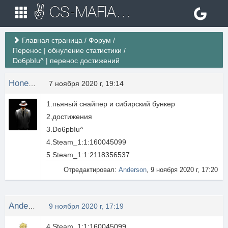
✌ CS-MAFIA.RU ✌ Игровые сервера Counter Strike 1.6
Главная страница
/
Форум
/
Перенос | обнуление статистики
/
Do6pbIu^ | перенос достижений
Honest back
7 ноября 2020 г, 19:14
1.пьяный снайпер и сибирский бункер
2.достижения
3.Do6pbIu^
4.Steam_1:1:160045099
5.Steam_1:1:2118356537
Отредактировал:
Anderson
, 9 ноября 2020 г, 17:20
Anderson
9 ноября 2020 г, 17:19
4.Steam_1:1:160045099