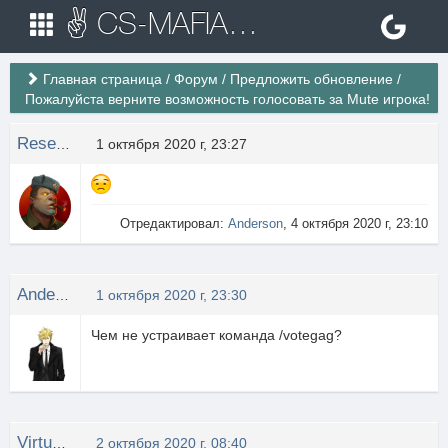
✌ CS-MAFIA.RU ✌ Игровые сервера Counter Strike 1.6
Главная страница
/
Форум
/
Предложить обновление
/
Пожалуйста верните возможность голосовать за Mute игрока!
Rese11er
1 октября 2020 г, 23:27
Отредактировал:
Anderson
, 4 октября 2020 г, 23:10
Anderson
1 октября 2020 г, 23:30
Чем не устраивает команда /votegag?
Virtus eXtreme
2 октября 2020 г, 08:40