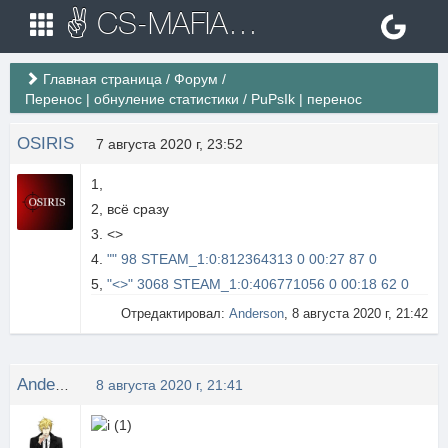
✌ CS-MAFIA.RU ✌ Игровые сервера Counter Strike 1.6
Главная страница
/
Форум
/
Перенос | обнуление статистики
/
PuPsIk | перенос
OSIRIS
7 августа 2020 г, 23:52
1,
▅ █ MSK - MAFIA |77| █ ▅
2, всё сразу
3. <>
4.
"" 98 STEAM_1:0:812364313 0 00:27 87 0
5,
"<>" 3068 STEAM_1:0:406771056 0 00:18 62 0
Отредактировал:
Anderson
, 8 августа 2020 г, 21:42
Anderson
8 августа 2020 г, 21:41