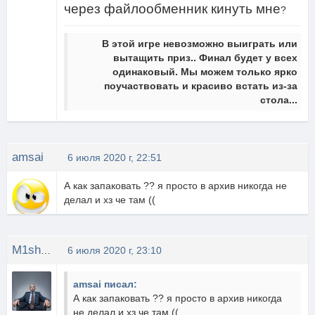
через файлообменник кинуть мне
?
В этой игре невозможно выиграть или
вытащить приз.. Финал будет у всех
одинаковый. Мы можем только ярко
поучаствовать и красиво встать из-за
стола...
amsai
6 июля 2020 г, 22:51
А как запаковать ?? я просто в архив никогда не
делал и хз че там ((
M1shOK
6 июля 2020 г, 23:10
amsai писал:
А как запаковать ?? я просто в архив никогда
не делал и хз че там ((