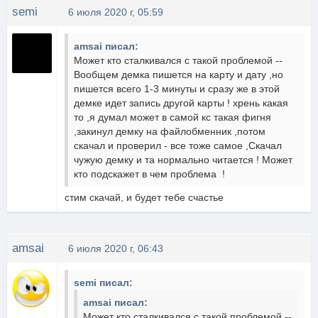
semi
6 июля 2020 г, 05:59
amsai писал:
Может кто сталкивался с такой проблемой --
Вообщем демка пишется на карту и дату ,но
пишется всего 1-3 минуты и сразу же в этой
демке идет запись другой карты ! хрень какая
то ,я думал может в самой кс такая фигня
,закинул демку на файлобменник ,потом
скачал и проверил - все тоже самое ,Скачал
чужую демку и та нормально читается ! Может
кто подскажет в чем проблема !
стим скачай, и будет тебе счастье
amsai
6 июля 2020 г, 06:43
semi писал:
amsai писал:
Может кто сталкивался с такой проблемой --