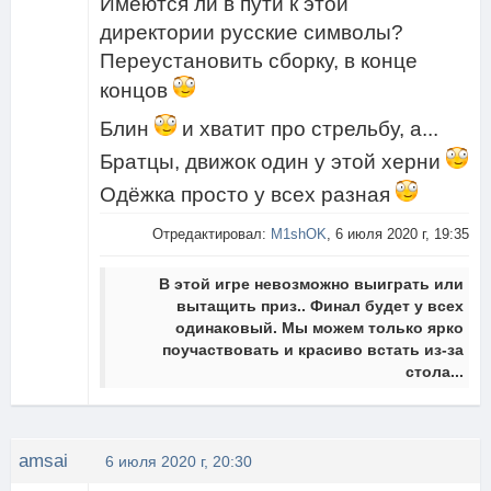
Имеются ли в пути к этой
директории русские символы?
Переустановить сборку, в конце
концов
Блин
и хватит про стрельбу, а...
Братцы, движок один у этой херни
Одёжка просто у всех разная
Отредактировал:
M1shOK
, 6 июля 2020 г, 19:35
В этой игре невозможно выиграть или
вытащить приз.. Финал будет у всех
одинаковый. Мы можем только ярко
поучаствовать и красиво встать из-за
стола...
amsai
6 июля 2020 г, 20:30