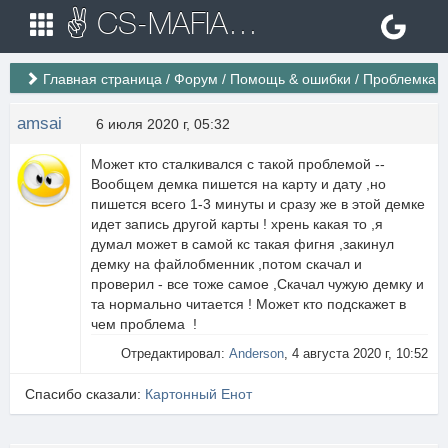
✌ CS-MAFIA.RU ✌ Игровые сервера Counter Strike 1.6
Главная страница
/
Форум
/
Помощь & ошибки
/
Проблемка
amsai
6 июля 2020 г, 05:32
Может кто сталкивался с такой проблемой --
Вообщем демка пишется на карту и дату ,но
пишется всего 1-3 минуты и сразу же в этой демке
идет запись другой карты ! хрень какая то ,я
думал может в самой кс такая фигня ,закинул
демку на файлобменник ,потом скачал и
проверил - все тоже самое ,Скачал чужую демку и
та нормально читается ! Может кто подскажет в
чем проблема !
Отредактировал:
Anderson
, 4 августа 2020 г, 10:52
Спасибо сказали:
Картонный Енот