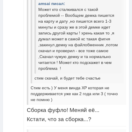
amsai писал:
Может кто сталкивался с такой
проблемой -- Вообщем демка пишется
на карту и дату ,но пишется всего 1-3
минуты и сразу же в этой демке идет
запись другой карты ! хрень какая то ,я
думал может в самой кс такая фигня
,закинул демку на файлобменник ,потом
скачал и проверил - все тоже самое
,Скачал чужую демку и та нормально
читается ! Может кто подскажет в чем
проблема !
стим скачай, и будет тебе счастье
Стим есть ) У меня винда XP которая не
поддерживается уже как 2 года или 3 ( точно
не помню )
Сборка фуфло! Меняй её...
Кстати, что за сборка...?