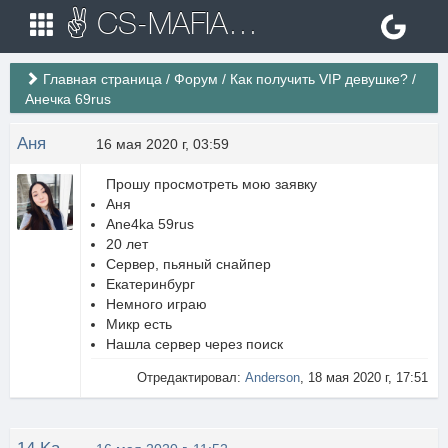
✌ CS-MAFIA.RU ✌ Игровые сервера Counter Strike 1.6
Главная страница
/
Форум
/
Как получить VIP девушке?
/
Анечка 69rus
Аня
16 мая 2020 г, 03:59
Прошу просмотреть мою заявку
Аня
Ane4ka 59rus
20 лет
Сервер, пьяный снайпер
Екатеринбург
Немного играю
Микр есть
Нашла сервер через поиск
Отредактировал:
Anderson
, 18 мая 2020 г, 17:51