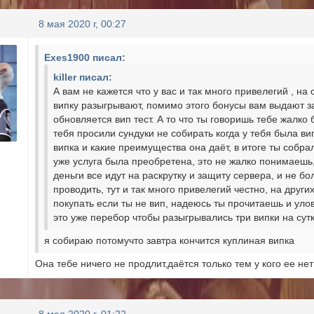
8 мая 2020 г, 00:27
Exes1900 писал:
killer писал:
А вам не кажется что у вас и так много привелегий , на
випку разыгрывают, помимо этого бонусы вам выдают 
обновляется вип тест. А то что ты говоришь тебе жалко б
тебя просили сундуки не собирать когда у тебя была ви
випка и какие преимущества она даёт, в итоге ты собрал 
уже услуга была преобретена, это не жалко понимаешь, 
деньги все идут на раскрутку и защиту сервера, и не б
проводить, тут и так много привелегий честно, на други
покупать если ты не вип, надеюсь ты прочитаешь и улов
это уже перебор чтобы разыгрывались три випки на сут
я собираю потомучто завтра кончится куплиная випка
Она тебе ничего не продлит,даётся только тем у кого ее нет