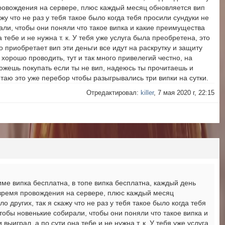
ровождения на сервере, плюс каждый месяц обновляется вип
ажу что не раз у тебя такое было когда тебя просили сундуки не
рали, чтобы они поняли что такое випка и какие преимущества
а тебе и не нужна т. к. У тебя уже услуга была преобретена, это
о приобретает вип эти деньги все идут на раскрутку и защиту
 хорошо проводить, тут и так много привелегий честно, на
 можешь покупать если ты не вип, надеюсь ты прочитаешь и
читаю это уже перебор чтобы разыгрывались три випки на сутки.
Отредактировал:
killer
, 7 мая 2020 г, 22:15
тиме випка бесплатна, в топе випка бесплатна, каждый день
 время провождения на сервере, плюс каждый месяц
о других, так я скажу что не раз у тебя такое было когда тебя
чтобы новенькие собирали, чтобы они поняли что такое випка и
выиграл, а по сути она тебе и не нужна т. к. У тебя уже услуга