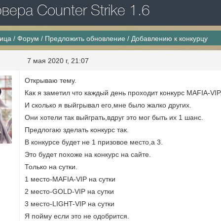
ера Counter Strike 1.6
ница
/
Форум
/
Предложить обновление
/
Добавлению к конкурцу
7 мая 2020 г, 21:07
Открываю тему.
Как я заметил что каждый день проходит конкурс MAFIA-VIP
И сколько я выйгрывал его,мне было жалко других.
Они хотели так выйграть,вдруг это мог быть их 1 шанс.
Предлогаю зделать конкурс так.
В конкурсе будет не 1 призовое место,а 3.
Это будет похоже на конкурс на сайте.
Только на сутки.
1 место-MAFIA-VIP на сутки
2 место-GOLD-VIP на сутки
3 место-LIGHT-VIP на сутки
Я пойму если это не одобрится.