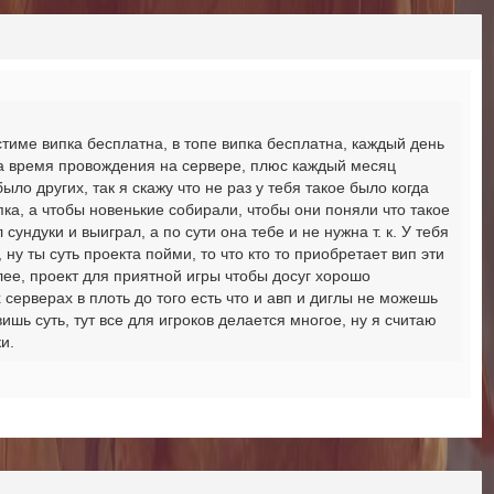
 стиме випка бесплатна, в топе випка бесплатна, каждый день
за время провождения на сервере, плюс каждый месяц
ыло других, так я скажу что не раз у тебя такое было когда
пка, а чтобы новенькие собирали, чтобы они поняли что такое
сундуки и выиграл, а по сути она тебе и не нужна т. к. У тебя
ну ты суть проекта пойми, то что кто то приобретает вип эти
олее, проект для приятной игры чтобы досуг хорошо
х серверах в плоть до того есть что и авп и диглы не можешь
ишь суть, тут все для игроков делается многое, ну я считаю
ки.