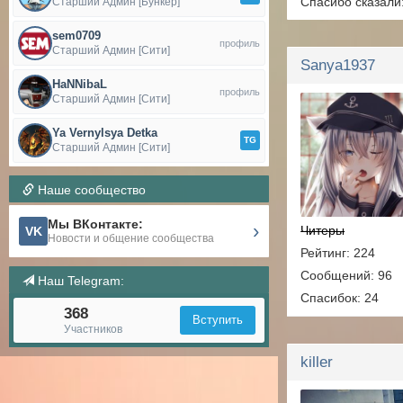
Спасибо сказали
Старший Админ [Бункер]
sem0709
профиль
Старший Админ [Сити]
Sanya1937
HaNNibaL
профиль
Старший Админ [Сити]
Ya Vernylsya Detka
TG
Старший Админ [Сити]
Наше сообщество
Мы ВКонтакте:
›
Читеры
VK
Новости и общение сообщества
Рейтинг: 224
Сообщений: 96
Наш Telegram:
Спасибок: 24
368
Вступить
Участников
killer