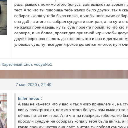
разыгрывают, помимо этого бонусы вам выдают за время п
тест. А то что ты говоришь тебе жалко было других, так я ск
собирать когда у тебя была випка, а чтобы новенькие соби
она даёт, в итоге ты собрал сундуки и выиграл, а по сути он
не жалко понимаешь, ну ты суть проекта пойми, то что кто т
сервера, и не более, проект для приятной игры чтобы досуг
других серверах в плоть до того есть что и авп и диглы не
уловишь суть, тут все для игроков делается многое, ну я с
:
Картонный Енот
,
vodyaNo1
7 мая 2020 г, 22:40
killer писал:
А вам не кажется что у вас и так много привелегий , на с
випку разыгрывают, помимо этого бонусы вам выдают за
обновляется вип тест. А то что ты говоришь тебе жалко был
просили сундуки не собирать когда у тебя была випка, а 
какие преимущества она даёт, в итоге ты собрал сундуки и 