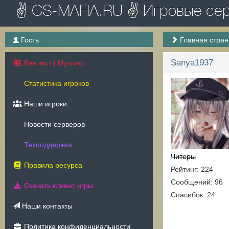
✌ CS-MAFIA.RU ✌ Игровые серв
Гость
Главная стра
Sanya1937
Банлист | Мутлист
Статистика игроков
Наши игроки
Новости серверов
Техподдержка
Читеры
Правила ресурса
Рейтинг: 224
Сообщений: 96
Скачать клиент игры
Спасибок: 24
Наши контакты
Политика конфиденциальности