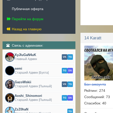
Публичная оферта
Перейти на форум
Назад на главную
14 Karatt
Связь с админами:
XyJIuGaN4uK
VK
TG
Главный Админ
semi
TG
DS
Старший Админ [Бухта]
GazoWskii
Бан аккаунта
VK
TG
Старший Админ [Пьяный]
Рейтинг: 274
Aoshi_Shinomori
Сообщений: 73
TG
DS
Старший Админ [Пьяный]
Спасибок: 40
ZzZ0haN
TG