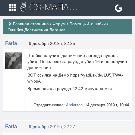
✌ CS-MAFIA.RU ✌ Игровые сервера Counter Strike 1.6
Главная страница
/
Форум
/
Помощь & ошибки
/
Ошибка Достижения Легенда
Farfareus
9 декабря 2019 г, 22:25
Что бю получить достижение легенда нужноь
убить 15 человек за раунд я убил 16 и не получил
достижения
ВОТ ссылка на Демо https://yadi.sk/d/uLU5jTWA-
wNbsA
Время начала раунда 22:42 минута демки
Отредактировал:
Anderson
, 14 декабря 2019 г, 10:44
Farfareus
9 декабря 2019 г, 22:27