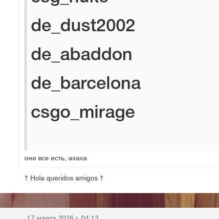
de_dust2002
de_abaddon
de_barcelona
csgo_mirage
они все есть, ахаха
† Hola queridos amigos †
17 марта 2026 г, 04:13