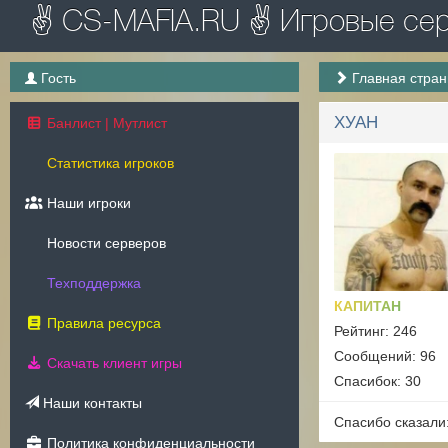
✌ CS-MAFIA.RU ✌ Игровые серв
Гость
Главная стра
ХУАН
Банлист | Мутлист
Статистика игроков
Наши игроки
Новости серверов
Техподдержка
КАПИТАН
Правила ресурса
Рейтинг: 246
Сообщений: 96
Скачать клиент игры
Спасибок: 30
Наши контакты
Спасибо сказали
Политика конфиденциальности