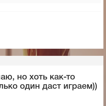
наю, но хоть как-то
лько один даст играем))