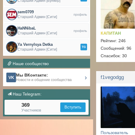
Старший Админ [Бункер]
sem0709
профиль
Старший Админ [Сити]
HaNNibaL
профиль
КАПИТАН
Старший Админ [Сити]
Рейтинг: 246
Ya Vernylsya Detka
TG
Сообщений: 96
Старший Админ [Сити]
Спасибок: 30
Наше сообщество
Мы ВКонтакте:
›
f1vegodgg
VK
Новости и общение сообщества
Наш Telegram:
369
Вступить
Участников
Пользователь