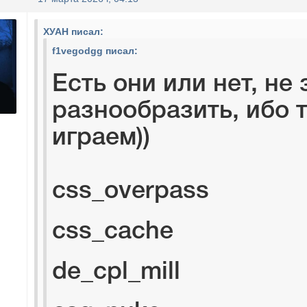
ХУАН писал:
f1vegodgg писал:
Есть они или нет, не 
разнообразить, ибо 
играем))
css_overpass
css_cache
de_cpl_mill