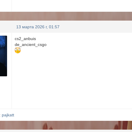
13 марта 2026 г, 01:57
cs2_anbuis
de_ancient_csgo
:
pajkatt