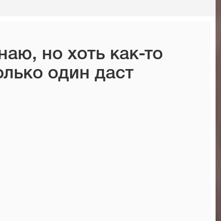
наю, но хоть как-то
олько один даст