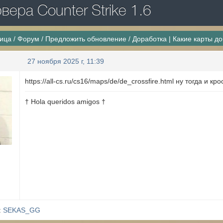
ера Counter Strike 1.6
ница
/
Форум
/
Предложить обновление
/
Доработка | Какие карты д
27 ноября 2025 г, 11:39
https://all-cs.ru/cs16/maps/de/de_crossfire.html ну тогда и
† Hola queridos amigos †
:
SEKAS_GG