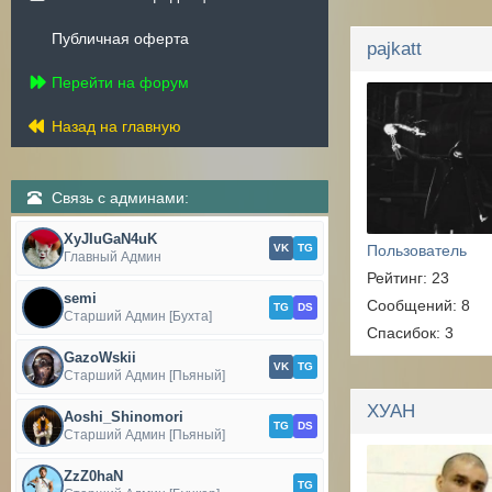
Публичная оферта
pajkatt
Перейти на форум
Назад на главную
Связь с админами:
XyJIuGaN4uK
VK
TG
Пользователь
Главный Админ
Рейтинг: 23
semi
Сообщений: 8
TG
DS
Старший Админ [Бухта]
Спасибок: 3
GazoWskii
VK
TG
Старший Админ [Пьяный]
ХУАН
Aoshi_Shinomori
TG
DS
Старший Админ [Пьяный]
ZzZ0haN
TG