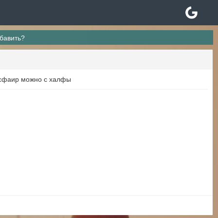
обавить?
 кросфаир можно с халфы