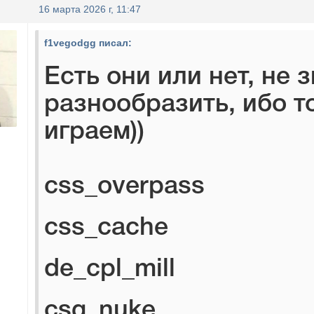
16 марта 2026 г, 11:47
f1vegodgg писал:
Есть они или нет, не з
разнообразить, ибо т
играем))
css_overpass
css_cache
de_cpl_mill
csg_nuke