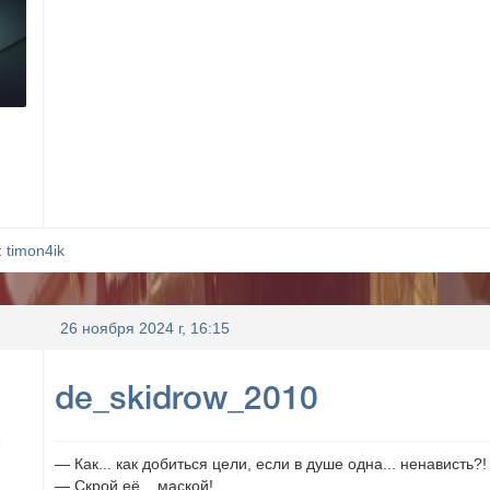
:
timon4ik
26 ноября 2024 г, 16:15
de_skidrow_2010
— Как... как добиться цели, если в душе одна... ненависть?!
— Скрой её... маской!