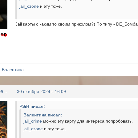
jail_czone
и эту тоже.
Jail карты с каким то своим приколом?) По типу - DE_Бомб
тор
:
Валентина
Ya Vernylsya Detka
30 октября 2024 г, 16:09
PSiH писал:
Валентина писал:
jail_crime
можно эту карту для интереса попробовать.
jail_czone
и эту тоже.