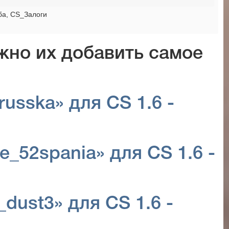
мба, CS_Залоги
жно их добавить самое
russka» для CS 1.6 -
e_52spania» для CS 1.6 -
_dust3» для CS 1.6 -