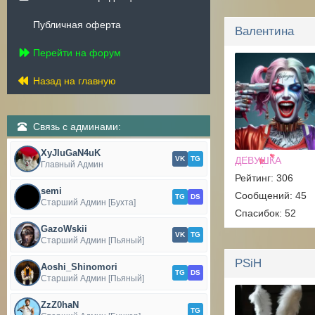
Публичная оферта
Валентина
Перейти на форум
Назад на главную
Связь с админами:
XyJIuGaN4uK
VK
TG
ДЕВУШКА
Главный Админ
Рейтинг: 306
semi
Сообщений: 45
TG
DS
Старший Админ [Бухта]
Спасибок: 52
GazoWskii
VK
TG
Старший Админ [Пьяный]
PSiH
Aoshi_Shinomori
TG
DS
Старший Админ [Пьяный]
ZzZ0haN
TG