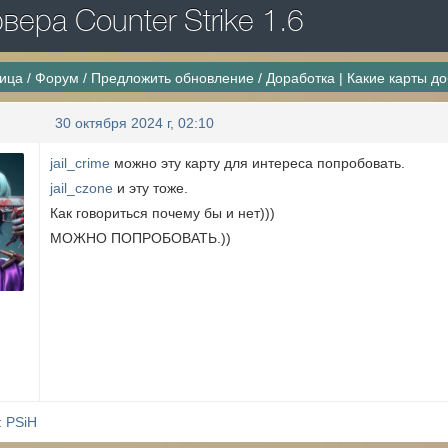
ера Counter Strike 1.6
ница
/
Форум
/
Предложить обновление
/
Доработка | Какие карты д
30 октября 2024 г, 02:10
jail_crime
можно эту карту для интереса попробовать.
jail_czone
и эту тоже.
Как говориться почему бы и нет)))
МОЖНО ПОПРОБОВАТЬ.))
:
PSiH