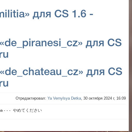
litia» для CS 1.6 -
«de_piranesi_cz» для CS
ru
«de_chateau_cz» для CS
ru
Отредактировал:
Ya Vernylsya Detka
, 30 октября 2024 г, 16:09
ka
- - - やめてください