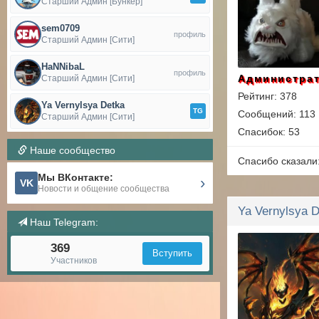
Старший Админ [Бункер]
sem0709
профиль
Старший Админ [Сити]
HaNNibaL
профиль
Администра
Старший Админ [Сити]
Рейтинг: 378
Ya Vernylsya Detka
TG
Сообщений: 113
Старший Админ [Сити]
Спасибок: 53
Наше сообщество
Спасибо сказали
Мы ВКонтакте:
›
VK
Новости и общение сообщества
Наш Telegram:
369
Вступить
Участников