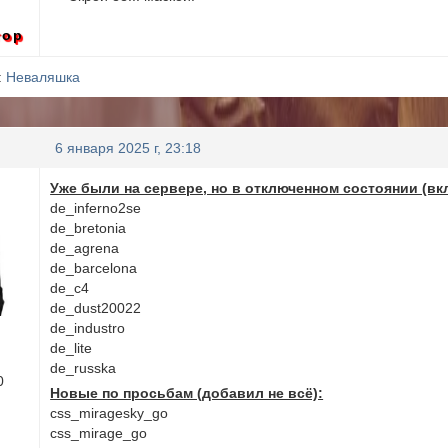
тор
:
Неваляшка
6 января 2025 г, 23:18
Уже были на сервере, но в отключенном состоянии (вк
de_inferno2se
de_bretonia
de_agrena
de_barcelona
de_c4
de_dust20022
de_industro
de_lite
de_russka
0
Новые по просьбам (добавил не всё):
css_miragesky_go
css_mirage_go