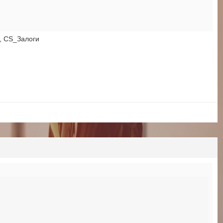
а, CS_Залоги