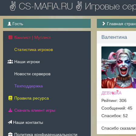
✌ CS-MAFIA.RU ✌ Игровые серв
Гость
Главная стра
Валентина
Банлист | Мутлист
Статистика игроков
Наши игроки
Новости серверов
Техподдержка
ДЕВУШКА
Правила ресурса
Рейтинг: 306
Сообщений: 45
Скачать клиент игры
Спасибок: 52
Наши контакты
Спасибо сказали
Политика конфиденциальности