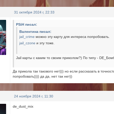
31 октября 2024 г, 22:33
PSiH писал:
Валентина писал:
jail_crime
можно эту карту для интереса попробовать.
jail_czone
и эту тоже.
Jail карты с каким то своим приколом?) По типу - DE_Бо
Да прикола так такового нет))) но если рассказать в точнос
попробовать)))) да да, нет так нет))
24 ноября 2024 г, 11:30
de_dust_mix