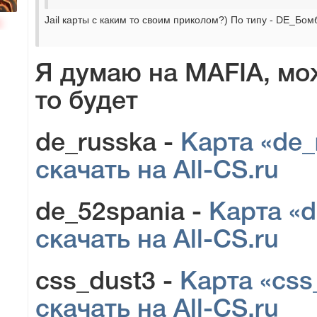
Jail карты с каким то своим приколом?) По типу - DE_Бо
н
Я думаю на MAFIA, мо
то будет
de_russka -
Карта «de_
скачать на All-CS.ru
de_52spania -
Карта «d
скачать на All-CS.ru
css_dust3 -
Карта «css
скачать на All-CS.ru