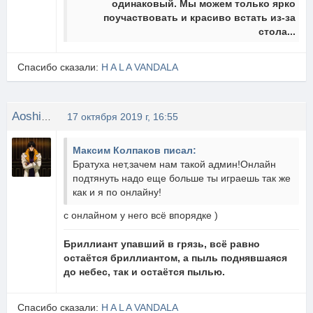
одинаковый. Мы можем только ярко
поучаствовать и красиво встать из-за
стола...
Спасибо сказали:
H A L A VANDALA
Aoshi_Shinomori
17 октября 2019 г, 16:55
Максим Колпаков писал:
Братуха нет,зачем нам такой админ!Онлайн
подтянуть надо еще больше ты играешь так же
как и я по онлайну!
с онлайном у него всё впорядке )
Бриллиант упавший в грязь, всё равно
остаётся бриллиантом, а пыль поднявшаяся
до небес, так и остаётся пылью.
Спасибо сказали:
H A L A VANDALA