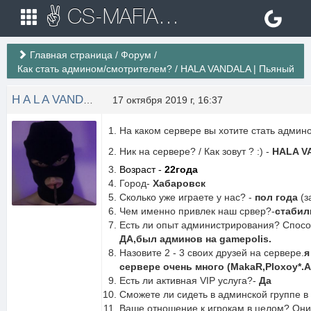
✌ CS-MAFIA.RU ✌ Игровые сервера Counter Strike 1.6
Главная страница
/
Форум
/
Как стать админом/смотрителем?
/
HALA VANDALA | Пьяный
H A L A VANDALA
17 октября 2019 г, 16:37
На каком сервере вы хотите стать админ
Ник на сервере? / Как зовут ? :) -
HALA V
Возраст -
22года
Город-
Хабаровск
Сколько уже играете у нас? -
пол года
(з
Чем именно привлек наш срвер?-
стабил
Есть ли опыт администрирования? Спосо
ДА,был админов на gamepolis.
Назовите 2 - 3 своих друзей на сервере.
я
сервере очень много (MakaR,Ploxoy*.
Есть ли активная VIP услуга?-
Да
Сможете ли сидеть в админской группе 
Ваше отношение к игрокам в целом? Они