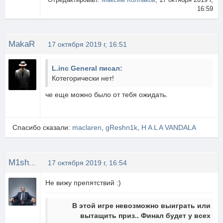
16:59
MakaR
17 октября 2019 г, 16:51
L.inc General писал:
Котегорически нет!
че еще можно было от тебя ожидать.
Спасибо сказали:
maclaren
,
gReshn1k
,
H A L A VANDALA
M1shOK
17 октября 2019 г, 16:54
Не вижу препятствий :)
В этой игре невозможно выиграть или
вытащить приз.. Финал будет у всех