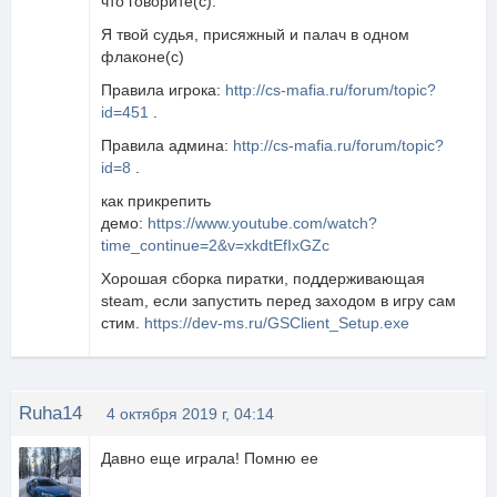
что говорите(с).
Я твой судья, присяжный и палач в одном
флаконе(с)
Правила игрока:
http://cs-mafia.ru/forum/topic?
id=451
.
Правила админа:
http://cs-mafia.ru/forum/topic?
id=8
.
как прикрепить
демо:
https://www.youtube.com/watch?
time_continue=2&v=xkdtEfIxGZc
Хорошая сборка пиратки, поддерживающая
steam, если запустить перед заходом в игру сам
стим.
https://dev-ms.ru/GSClient_Setup.exe
Ruha14
4 октября 2019 г, 04:14
Давно еще играла! Помню ее