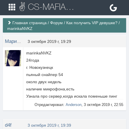
✌ CS-MAFIA.RU ✌ Игровые сервера Counter Strike 1.6
Главная страница
/
Форум
/
Как получить VIP девушке?
/
marinkaNVKZ
Марина Ковешникова
3 октября 2019 г, 19:29
marinkaNVKZ
24года
г. Новокузнецк
пьяный снайпер 54
около двух недель
наличие микрофона,есть
Узнала про сервер,когда искала поменьше пинг
Отредактировал:
Anderson
, 3 октября 2019 г, 22:55
d4f
3 октября 2019 г, 19:39