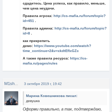
сдадитесь. Цена успеха, как правило, меньше,
чем цена неудачи.
Правила игрока:
http://cs-mafia.ru/forum/topic?
id=451
.
Правила админа:
http://cs-mafia.ru/forum/topic?
id=8
.
как прикрепить
демо:
https://www.youtube.com/watch?
time_continue=2&v=xkdtEfIxGZc
А также правила ресурса:
https://cs-
mafia.ru/pages/rules
M1shOK
3 октября 2019 г, 19:42
Марина Ковешникова писал:
девушка
Оформи правильно, а так, подтверждаю,